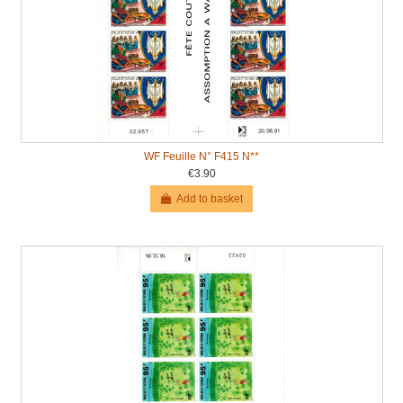
WF Feuille N° F415 N**
€3.90
Add to basket