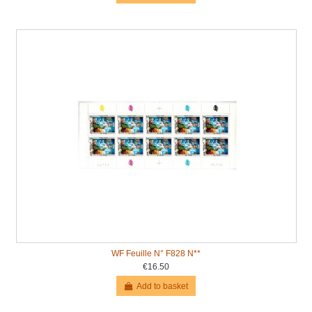
WF Feuille N° F828 N**
€16.50
Add to basket