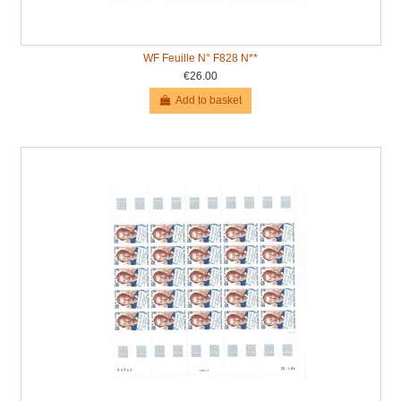
WF Feuille N° F828 N**
€26.00
Add to basket