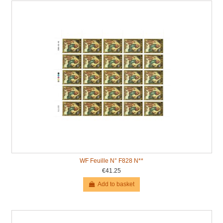
WF Feuille N° F828 N**
€41.25
Add to basket