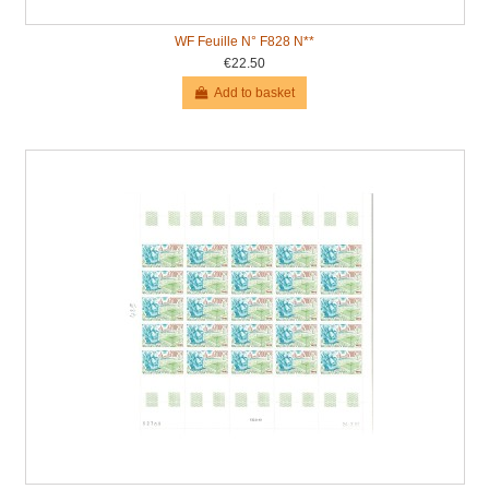
WF Feuille N° F828 N**
€22.50
Add to basket