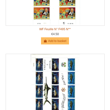
WF Feuille N° F495 N**
€4.50
Add to basket