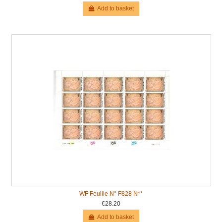
Add to basket
WF Feuille N° F828 N**
€28.20
Add to basket