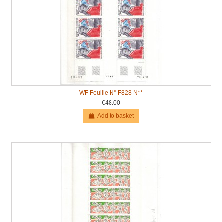
WF Feuille N° F828 N**
€48.00
Add to basket