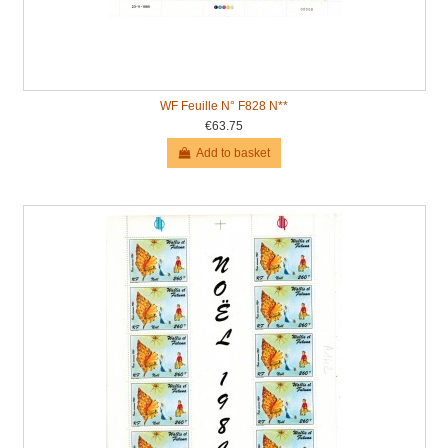
WF Feuille N° F828 N**
€63.75
Add to basket