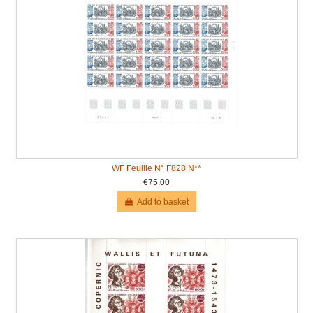
WF Feuille N° F828 N**
€75.00
Add to basket