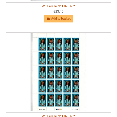
WF Feuille N° F828 N**
€23.40
Add to basket
WF Feuille N° F828 N**