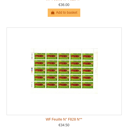
€36.00
Add to basket
WF Feuille N° F828 N**
€34.50