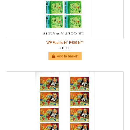
WF Feuille N° F486 N**
€10.00
Add to basket