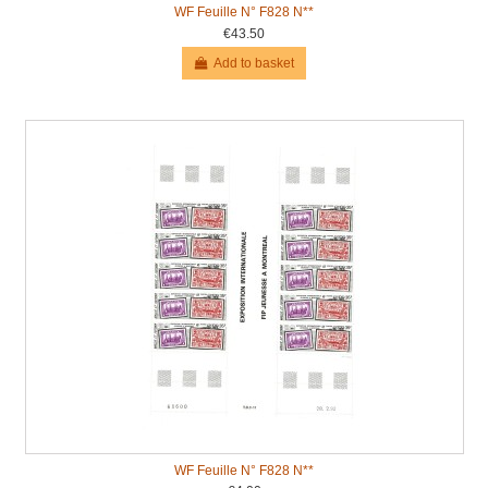
WF Feuille N° F828 N**
€43.50
Add to basket
WF Feuille N° F828 N**