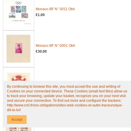
Monaco BF N° 0011 Obli
€1.00
Monaco BF N° 0001 Obli
€30.00
Monaco BF N° 0002 Obli
By continuing to browse this site, you must accept the use and writing of
€7.50
Cookies on your connected device. These Cookies (small text files) allow us
to track your browsing, update your basket, recognize you on your next visit
and secure your connection. To find out more and configure the trackers:
http://www.cnil.fr/vos-obligations/sites-web-cookies-et-autre-traceurs/que-
dit-la-loi/
Monaco BF N° 0004B Obli
Accept
€61.25