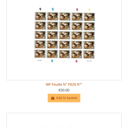
WF Feuille N° F828 N**
€50.00
Add to basket