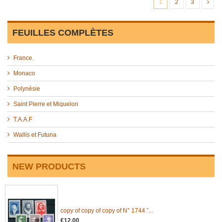
1
2
3
FEUILLES COMPLÈTES
France.
Monaco
Polynésie
Saint Pierre et Miquelon
T.A.A.F
Wallis et Futuna
NEW PRODUCTS
copy of copy of copy of N° 1744 ˆ...
€12.00