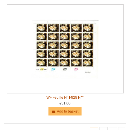
WF Feuille N° F828 N**
€31.00
Add to basket