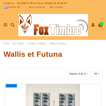
Call us : +33 (0)9 51 98 41 15 or +33 (0)7 81 99 96 25
English GB
Nous contacter
Mon compte
0
Home
Les timbres
Feuilles complètes
Wallis et Futuna
Wallis et Futuna
Name, A to Z
30
Online only