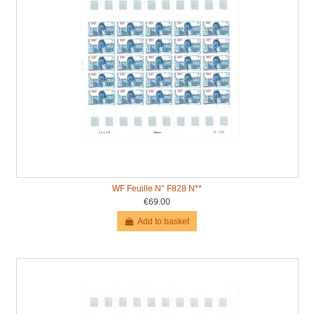
WF Feuille N° F828 N**
€69.00
Add to basket