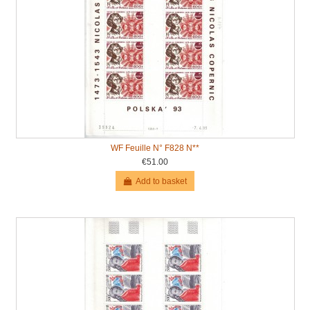
WF Feuille N° F828 N**
€51.00
Add to basket