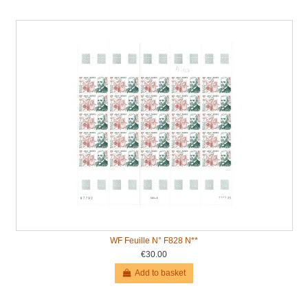
WF Feuille N° F828 N**
€30.00
Add to basket