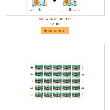
WF Feuille N° F828 N**
€25.80
Add to basket