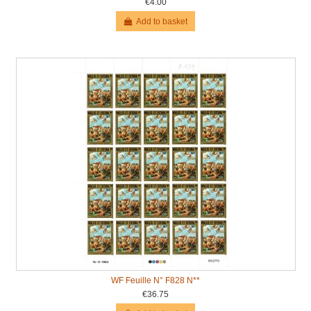
€4.00
Add to basket
WF Feuille N° F828 N**
€36.75