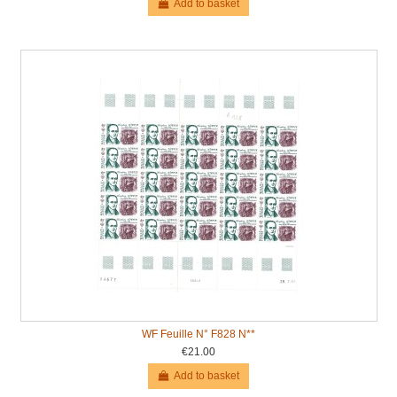
Add to basket
WF Feuille N° F828 N**
€21.00
Add to basket