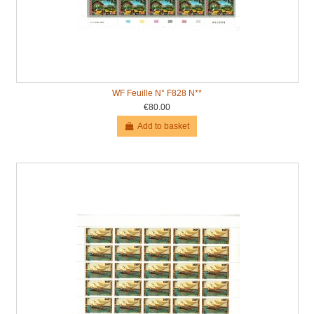
WF Feuille N° F828 N**
€80.00
Add to basket