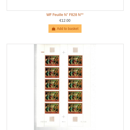
WF Feuille N° F828 N**
€12.00
Add to basket