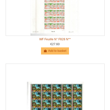
WF Feuille N° F828 N**
€27.60
Add to basket