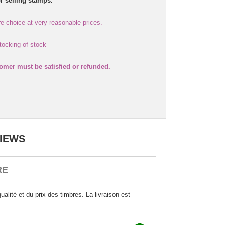
or selling stamps.
 choice at very reasonable prices.
tocking of stock
omer must be satisfied or refunded.
IEWS
RE
qualité et du prix des timbres. La livraison est