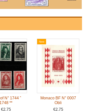
New
of N° 1744 ˆ
Monaco BF N° 0007
1748 **
Obli
€2.75
€2.75