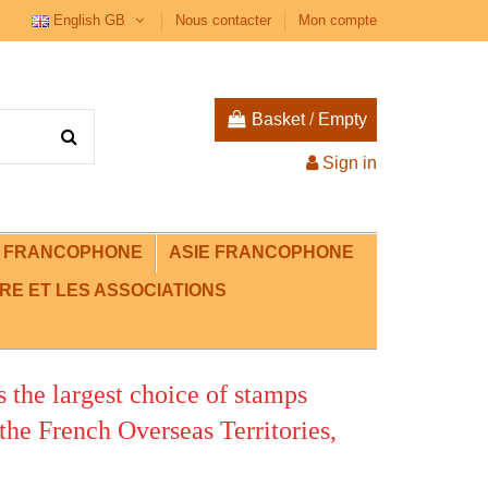
English GB
Nous contacter
Mon compte
Basket
/
Empty
Sign in
E FRANCOPHONE
ASIE FRANCOPHONE
RE ET LES ASSOCIATIONS
s the largest choice of stamps
 French Overseas Territories,