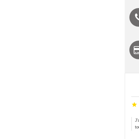

J'
to