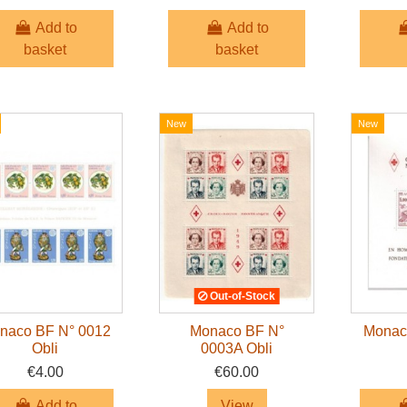
Add to
Add to
basket
basket
New
New
Out-of-Stock
naco BF N° 0012
Monaco BF N°
Monac
Obli
0003A Obli
€4.00
€60.00
Add to
View