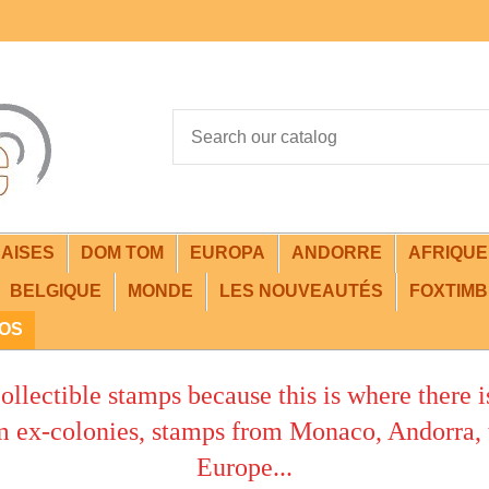
AISES
DOM TOM
EUROPA
ANDORRE
AFRIQU
BELGIQUE
MONDE
LES NOUVEAUTÉS
FOXTIMB
FOS
llectible stamps because this is where there i
colonies, stamps from Monaco, Andorra, the
Europe...