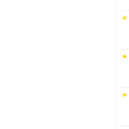


