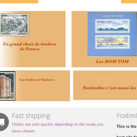
Fast shipping
Foxtim
Orders are sent quickly depending on the mode you
This is the
have chosen.