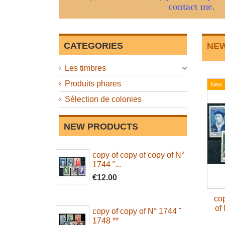
CATEGORIES
NE
Les timbres
Produits phares
New
Sélection de colonies
NEW PRODUCTS
copy of copy of copy of N°
1744 ˆ...
€12.00
cop
of
copy of copy of N° 1744 ˆ
1748 **