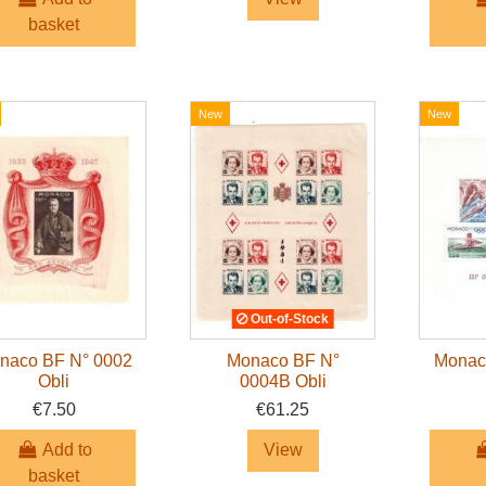
basket
New
New
Out-of-Stock
naco BF N° 0002
Monaco BF N°
Monac
Obli
0004B Obli
€7.50
€61.25
Add to
View
basket