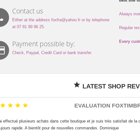
best site f
Contact us
Always more
Either at the address foxfra@yahoo.fr or by telephone
at 07 81 99 96 25.
Regular res
Every cust
Payment possible by:
Check, Paypal, Credit Card or bank transfer.

LATEST SHOP REV




EVALUATION FOXTIMB
ai effectué plusieurs achats dans cette boutique et je suis très satisfait de la 
ujours rapide. A bientôt pour de nouvelles commandes. Dominique