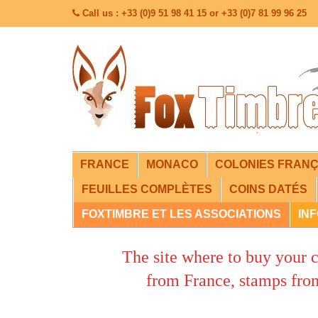
Call us : +33 (0)9 51 98 41 15 or +33 (0)7 81 99 96 25
FRANCE
MONACO
COLONIES FRANÇ
FEUILLES COMPLÈTES
COINS DATÉS
FOXTIMBRE ET LES ASSOCIATIONS
IN
The site where to buy your co
from France, stamps from ex-