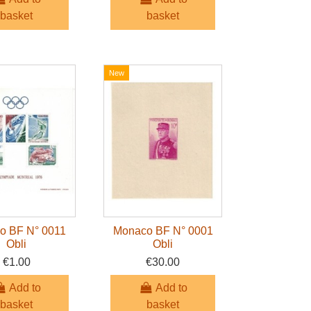
basket
basket
New
o BF N° 0011
Monaco BF N° 0001
Obli
Obli
€1.00
€30.00
Add to
Add to
basket
basket