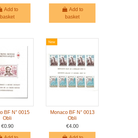
Add to
Add to
basket
basket
New
o BF N° 0015
Monaco BF N° 0013
Obli
Obli
€0.90
€4.00
Add to
Add to