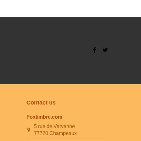
Contact us
Foxtimbre.com
5 rue de Varvanne
77720 Champeaux