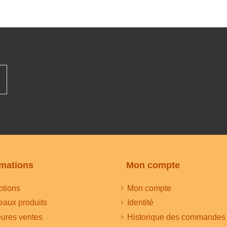
rmations
Mon compte
tions
Mon compte
aux produits
Identité
eures ventes
Historique des commandes