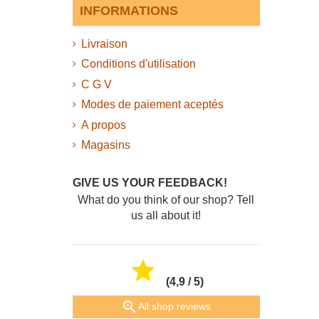
INFORMATIONS
Livraison
Conditions d'utilisation
C G V
Modes de paiement aceptés
A propos
Magasins
GIVE US YOUR FEEDBACK!
What do you think of our shop? Tell
us all about it!

(4,9 / 5)

All shop reviews