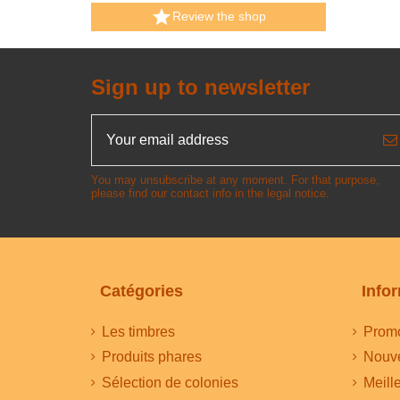

Review the shop
Sign up to newsletter
You may unsubscribe at any moment. For that purpose,
please find our contact info in the legal notice.
Catégories
Info
Les timbres
Promo
Produits phares
Nouve
Sélection de colonies
Meill