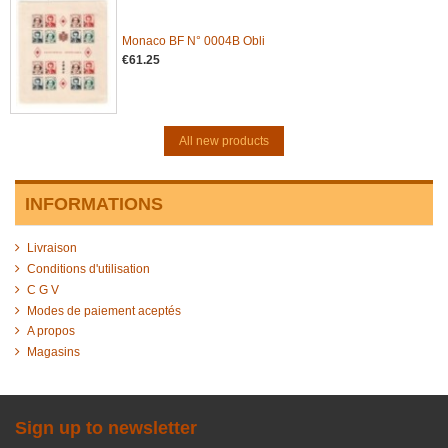
Monaco BF N° 0004B Obli
€61.25
All new products
INFORMATIONS
Livraison
Conditions d'utilisation
C G V
Modes de paiement aceptés
A propos
Magasins
Sign up to newsletter