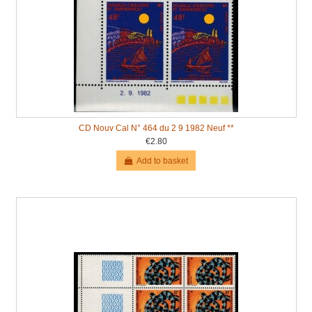
CD Nouv Cal N° 464 du 2 9 1982 Neuf **
€2.80
Add to basket