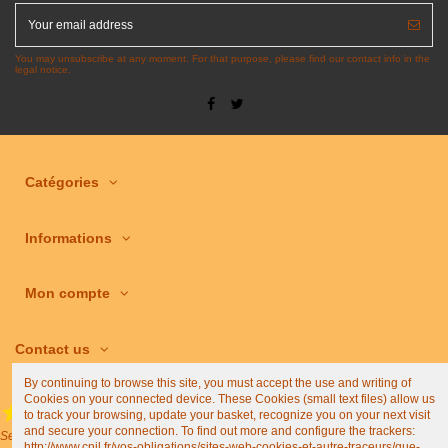
You may unsubscribe at any moment. For that purpose, please find our contact info in the
legal notice.
Catégories
Informations
Mon compte
Contact us
By continuing to browse this site, you must accept the use and writing of
Cookies on your connected device. These Cookies (small text files) allow us
to track your browsing, update your basket, recognize you on your next visit
(4,9/5)
and secure your connection. To find out more and configure the trackers:
See all shop reviews
http://www.cnil.fr/vos-obligations/sites-web-cookies-et-autre-traceurs/que-