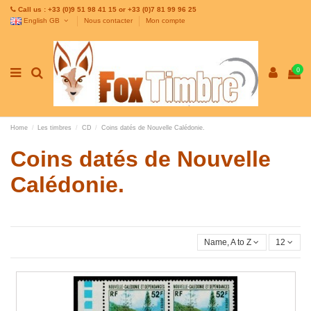
Call us : +33 (0)9 51 98 41 15 or +33 (0)7 81 99 96 25
English GB
Nous contacter
Mon compte
0
Home
Les timbres
CD
Coins datés de Nouvelle Calédonie.
Coins datés de Nouvelle
Calédonie.
Name, A to Z
12