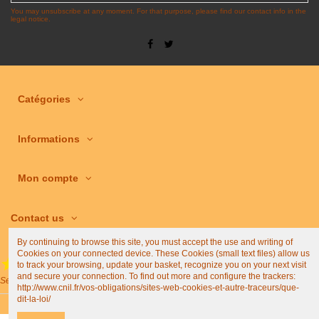
You may unsubscribe at any moment. For that purpose, please find our contact info in the
legal notice.
Catégories
Informations
Mon compte
Contact us
By continuing to browse this site, you must accept the use and writing of
Cookies on your connected device. These Cookies (small text files) allow us
to track your browsing, update your basket, recognize you on your next visit
(4,9/5)
and secure your connection. To find out more and configure the trackers:
See all shop reviews
http://www.cnil.fr/vos-obligations/sites-web-cookies-et-autre-traceurs/que-
dit-la-loi/