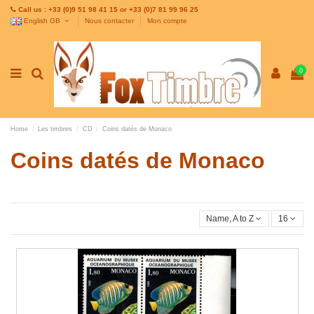
Call us : +33 (0)9 51 98 41 15 or +33 (0)7 81 99 96 25
English GB
Nous contacter
Mon compte
0
Home
Les timbres
CD
Coins datés de Monaco
Coins datés de Monaco
Name, A to Z
16