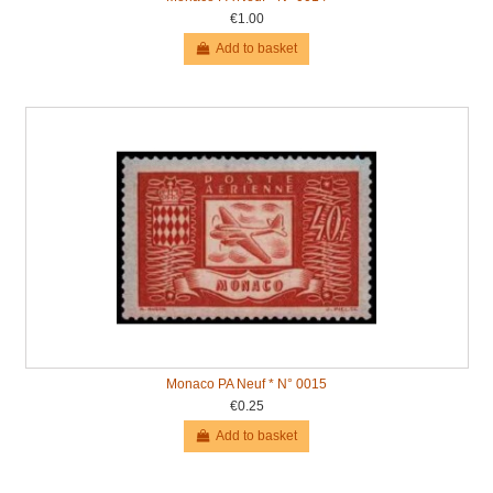
€1.00
Add to basket
Monaco PA Neuf * N° 0015
€0.25
Add to basket