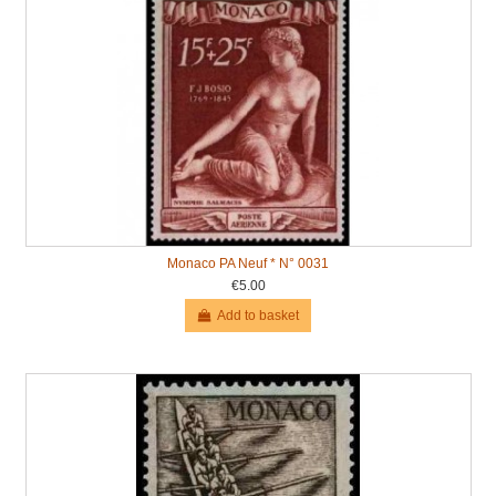
Monaco PA Neuf * N° 0031
€5.00
Add to basket