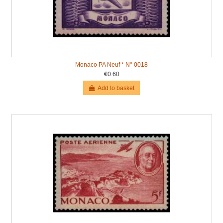
Monaco PA Neuf * N° 0018
€0.60
Add to basket