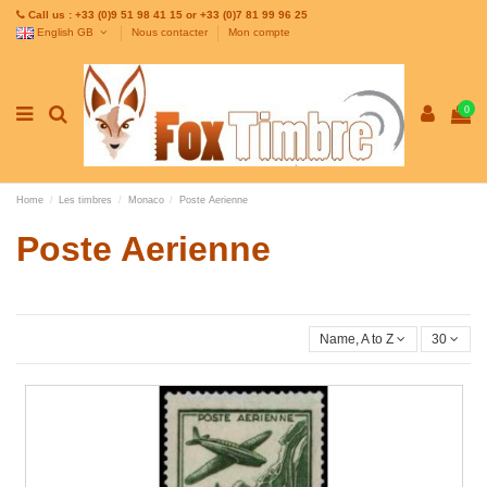
Call us : +33 (0)9 51 98 41 15 or +33 (0)7 81 99 96 25
English GB
Nous contacter
Mon compte
0
Home
Les timbres
Monaco
Poste Aerienne
Poste Aerienne
Name, A to Z
30