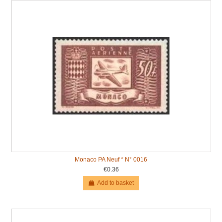
Monaco PA Neuf * N° 0016
€0.36
Add to basket