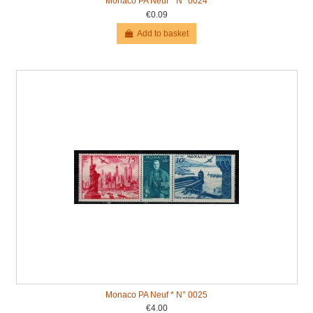
Monaco PA Neuf * N° 0024
€0.09
Add to basket
Monaco PA Neuf * N° 0025
€4.00