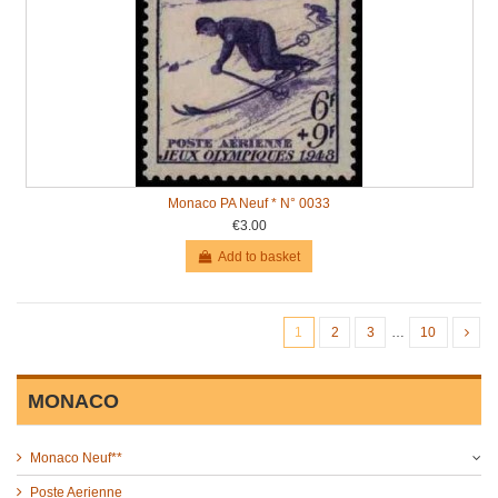
Monaco PA Neuf * N° 0033
€3.00
Add to basket
1
2
3
…
10
MONACO
Monaco Neuf**
Poste Aerienne