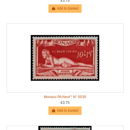
€3.75
Add to basket
Monaco PA Neuf * N° 0030
€3.75
Add to basket