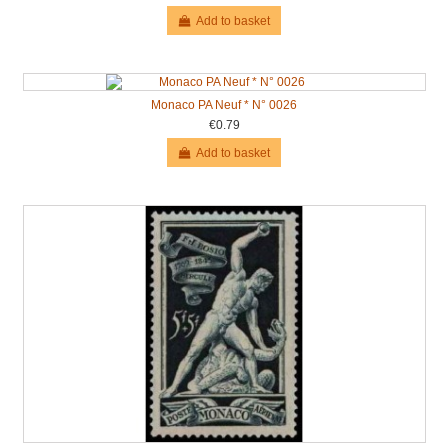
Add to basket
Monaco PA Neuf * N° 0026
€0.79
Add to basket