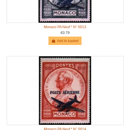
Monaco PA Neuf * N° 0013
€0.79
Add to basket
Monaco PA Neuf * N° 0014