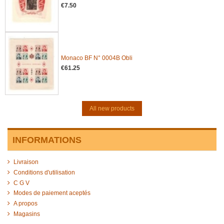
€7.50
Monaco BF N° 0004B Obli
€61.25
All new products
INFORMATIONS
Livraison
Conditions d'utilisation
C G V
Modes de paiement aceptés
A propos
Magasins