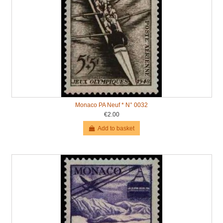
Monaco PA Neuf * N° 0032
€2.00
Add to basket