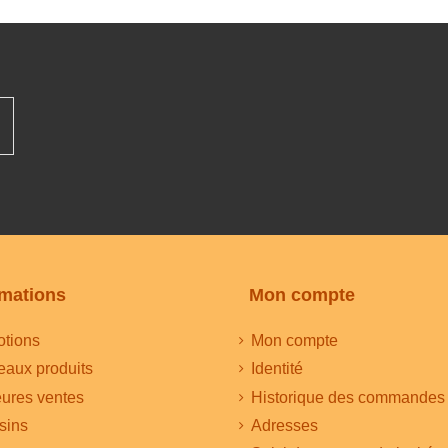
rmations
Mon compte
tions
Mon compte
aux produits
Identité
eures ventes
Historique des commandes
sins
Adresses