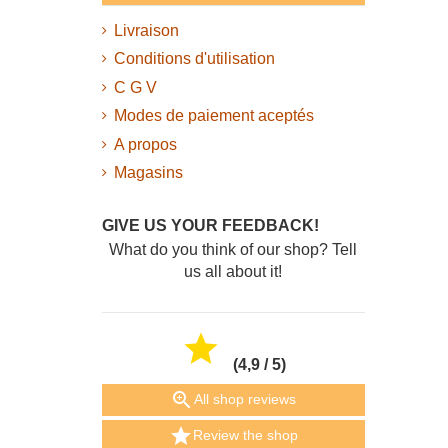
Livraison
Conditions d'utilisation
C G V
Modes de paiement aceptés
A propos
Magasins
GIVE US YOUR FEEDBACK!
What do you think of our shop? Tell
us all about it!

(4,9 / 5)

All shop reviews

Review the shop