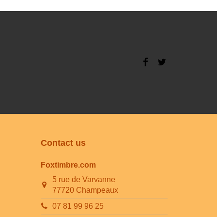
Contact us
Foxtimbre.com
5 rue de Varvanne
77720 Champeaux
07 81 99 96 25