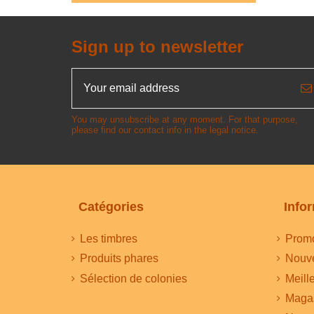
Sign up to newsletter
You may unsubscribe at any moment. For that purpose,
please find our contact info in the legal notice.
Catégories
Info
Les timbres
Promo
Produits phares
Nouve
Sélection de colonies
Meill
Maga