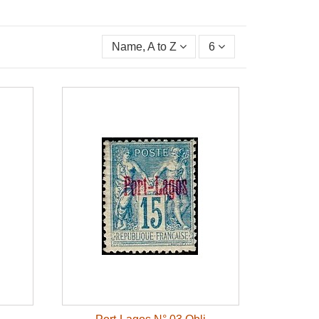
Name, A to Z
6