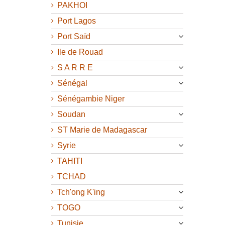
PAKHOI
Port Lagos
Port Saïd
Ile de Rouad
S A R R E
Sénégal
Sénégambie Niger
Soudan
ST Marie de Madagascar
Syrie
TAHITI
TCHAD
Tch'ong K'ing
TOGO
Tunisie