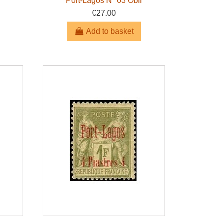
Port-Lagos N° 03 Obli
€27.00
Add to basket