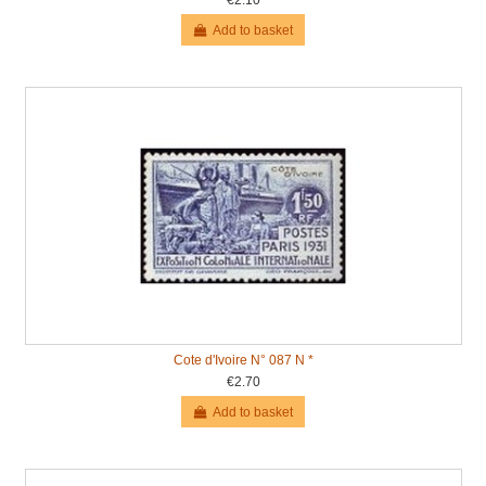
€2.10
Add to basket
Cote d'Ivoire N° 087 N *
€2.70
Add to basket