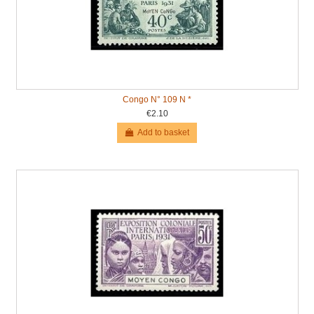
Congo N° 109 N *
€2.10
Add to basket