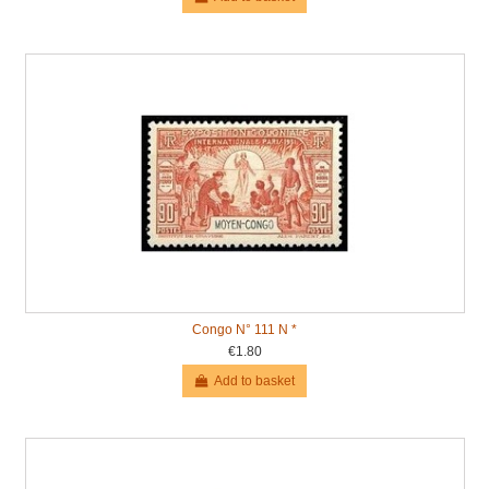
Congo N° 111 N *
€1.80
Add to basket