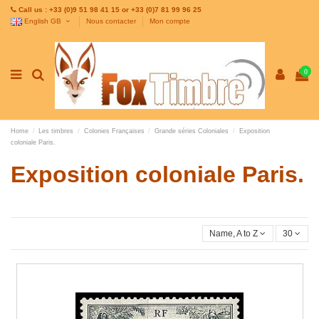
Call us : +33 (0)9 51 98 41 15 or +33 (0)7 81 99 96 25
English GB
Nous contacter
Mon compte
0
Home
Les timbres
Colonies Françaises
Grande séries Coloniales
Exposition
coloniale Paris.
Exposition coloniale Paris.
Name, A to Z
30