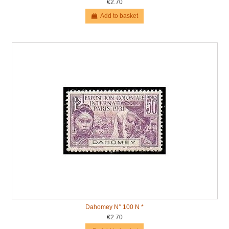
€2.70
Add to basket
Dahomey N° 100 N *
€2.70