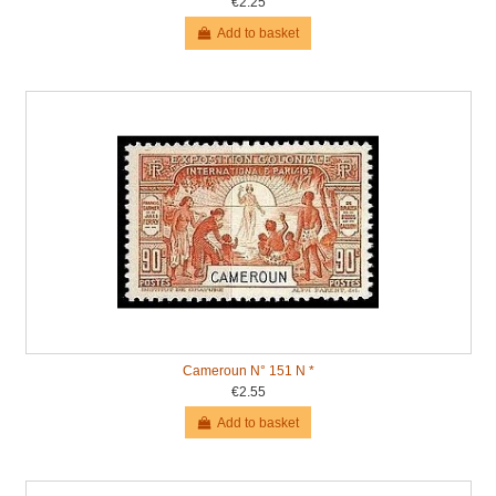
€2.25
Add to basket
Cameroun N° 151 N *
€2.55
Add to basket