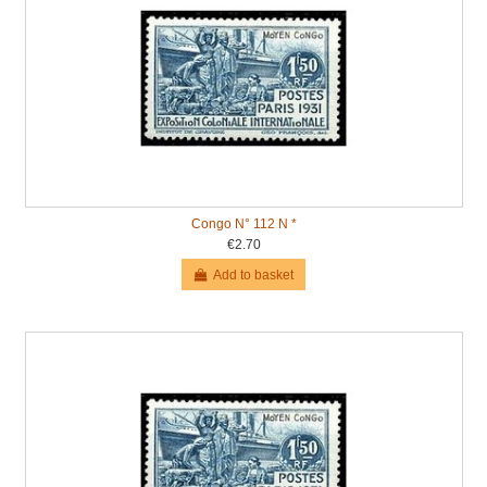
Congo N° 112 N *
€2.70
Add to basket