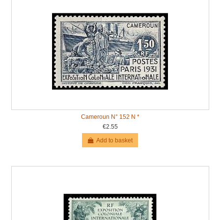
Cameroun N° 152 N *
€2.55
Add to basket