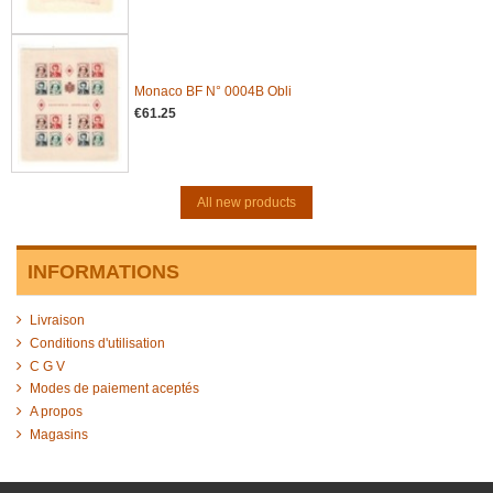
Monaco BF N° 0004B Obli
€61.25
All new products
INFORMATIONS
Livraison
Conditions d'utilisation
C G V
Modes de paiement aceptés
A propos
Magasins