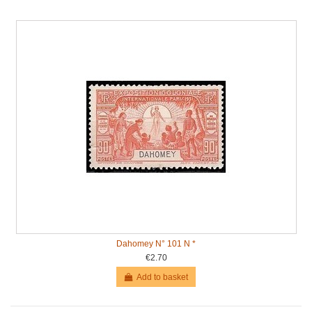
Dahomey N° 101 N *
€2.70
Add to basket