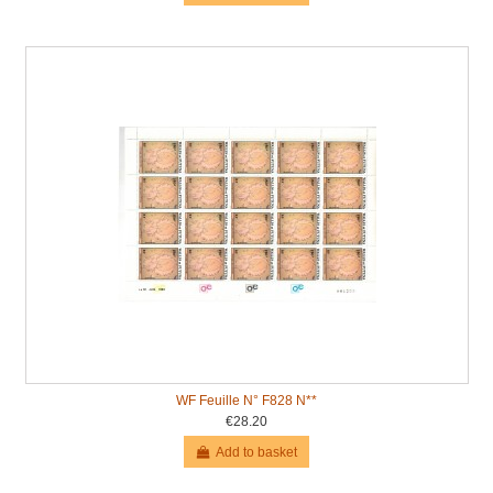
WF Feuille N° F828 N**
€28.20
Add to basket