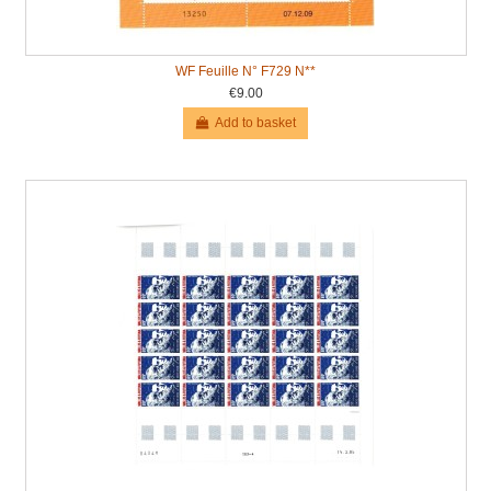
WF Feuille N° F729 N**
€9.00
Add to basket