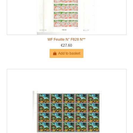
WF Feuille N° F828 N**
€27.60
Add to basket