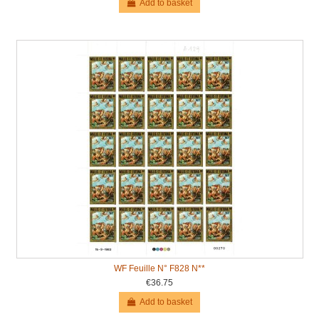
Add to basket
WF Feuille N° F828 N**
€36.75
Add to basket