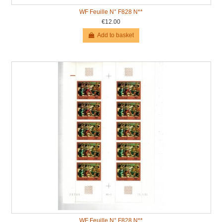
WF Feuille N° F828 N**
€12.00
Add to basket
WF Feuille N° F828 N**