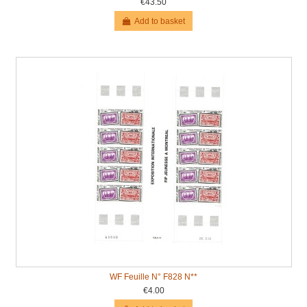
€43.50
Add to basket
WF Feuille N° F828 N**
€4.00