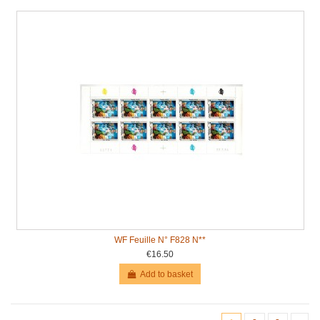
WF Feuille N° F828 N**
€16.50
Add to basket