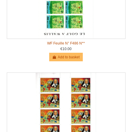
WF Feuille N° F486 N**
€10.00
Add to basket