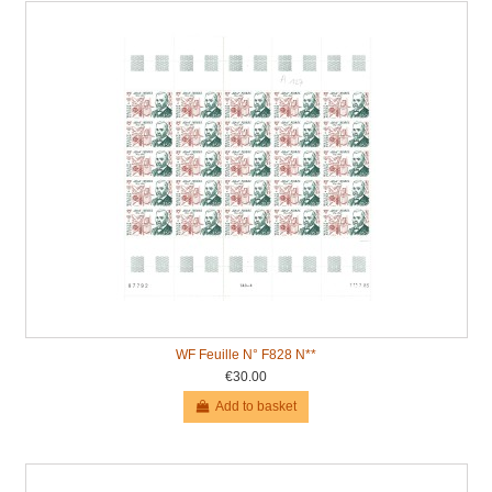
WF Feuille N° F828 N**
€30.00
Add to basket