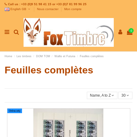
Call us : +33 (0)9 51 98 41 15 or +33 (0)7 81 99 96 25
English GB
Nous contacter
Mon compte
0
Home
Les timbres
DOM TOM
Wallis et Futuna
Feuilles complètes
Feuilles complètes
Name, A to Z
30
Online only