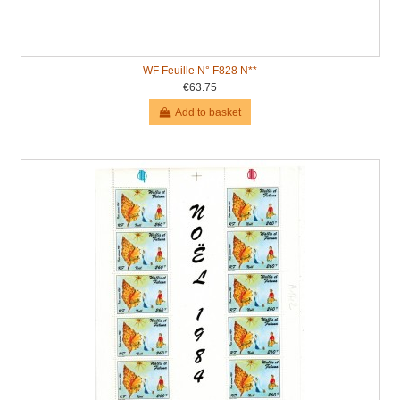
WF Feuille N° F828 N**
€63.75
Add to basket