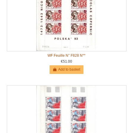
WF Feuille N° F828 N**
€51.00
Add to basket