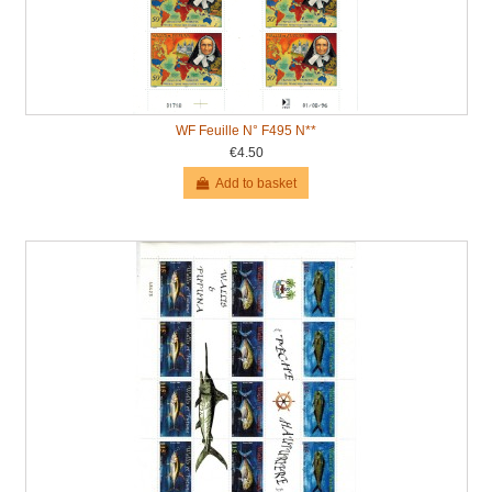
WF Feuille N° F495 N**
€4.50
Add to basket