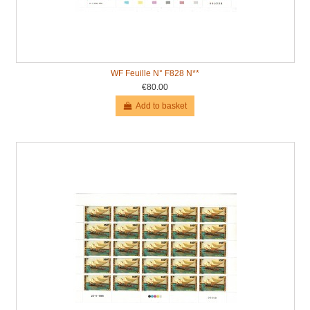
WF Feuille N° F828 N**
€80.00
Add to basket