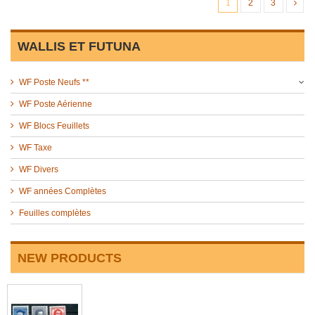
1
2
3
WALLIS ET FUTUNA
WF Poste Neufs **
WF Poste Aérienne
WF Blocs Feuillets
WF Taxe
WF Divers
WF années Complètes
Feuilles complètes
NEW PRODUCTS