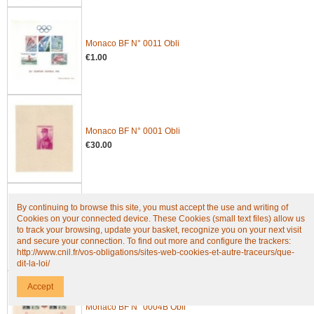
Monaco BF N° 0011 Obli
€1.00
Monaco BF N° 0001 Obli
€30.00
By continuing to browse this site, you must accept the use and writing of
Cookies on your connected device. These Cookies (small text files) allow us
Monaco BF N° 0002 Obli
to track your browsing, update your basket, recognize you on your next visit
€7.50
and secure your connection. To find out more and configure the trackers:
http://www.cnil.fr/vos-obligations/sites-web-cookies-et-autre-traceurs/que-
dit-la-loi/
Accept
Monaco BF N° 0004B Obli