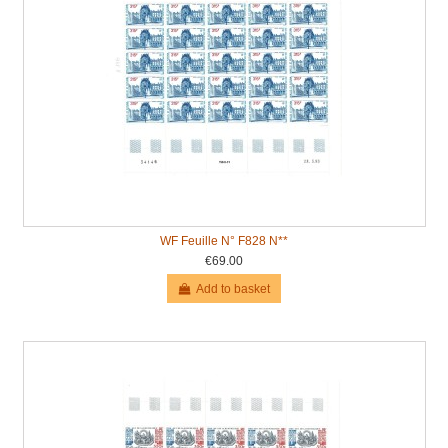
WF Feuille N° F828 N**
€69.00
Add to basket