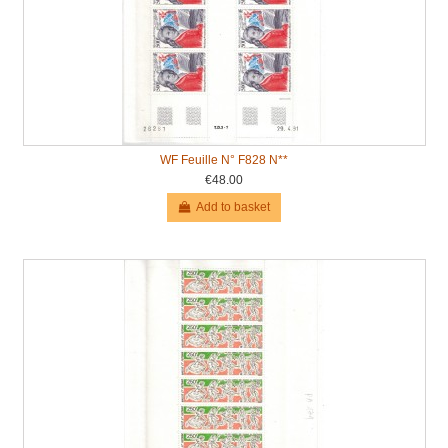
WF Feuille N° F828 N**
€48.00
Add to basket