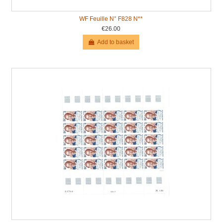
WF Feuille N° F828 N**
€26.00
Add to basket