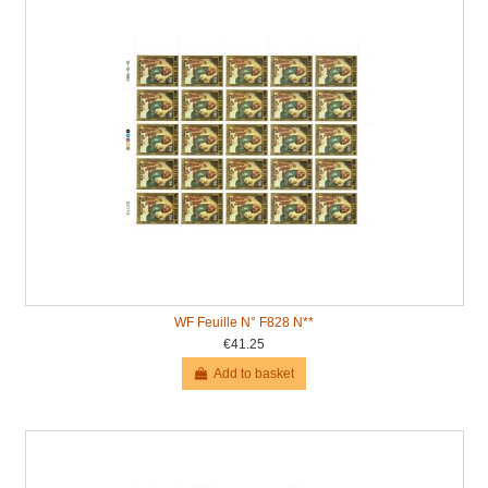
WF Feuille N° F828 N**
€41.25
Add to basket