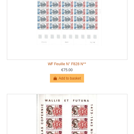
WF Feuille N° F828 N**
€75.00
Add to basket