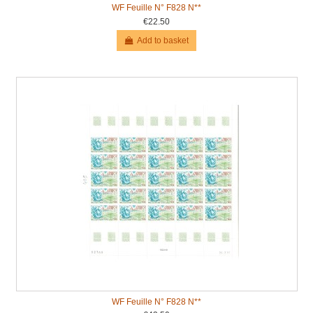
WF Feuille N° F828 N**
€22.50
Add to basket
WF Feuille N° F828 N**