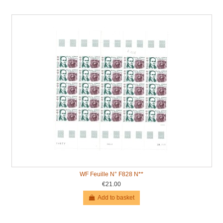
WF Feuille N° F828 N**
€21.00
Add to basket