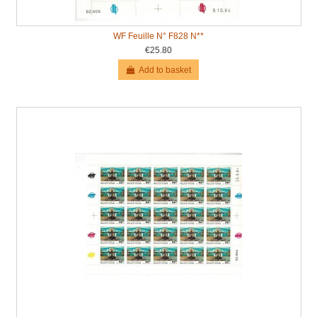
WF Feuille N° F828 N**
€25.80
Add to basket