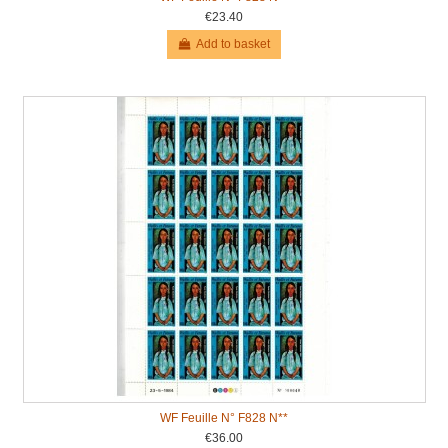
€23.40
Add to basket
WF Feuille N° F828 N**
€36.00