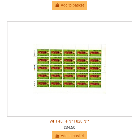
Add to basket
WF Feuille N° F828 N**
€34.50
Add to basket