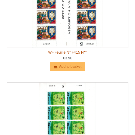
WF Feuille N° F415 N**
€3.90
Add to basket