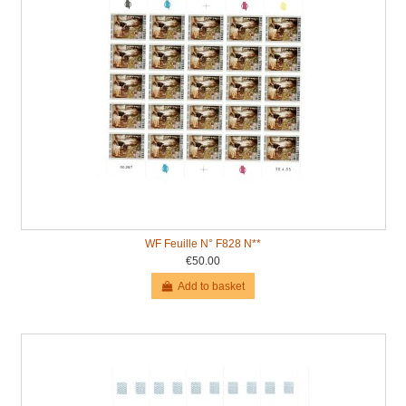
WF Feuille N° F828 N**
€50.00
Add to basket