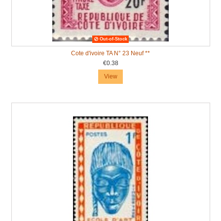
Out-of-Stock
Cote d'ivoire TA N° 23 Neuf **
€0.38
View