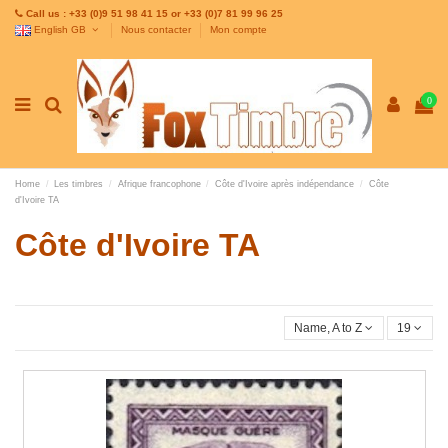
Call us : +33 (0)9 51 98 41 15 or +33 (0)7 81 99 96 25
English GB
Nous contacter
Mon compte
0
Home
Les timbres
Afrique francophone
Côte d'Ivoire après indépendance
Côte
d'Ivoire TA
Côte d'Ivoire TA
Name, A to Z
19