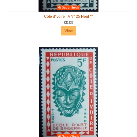
Out-of-Stock
Cote d'ivoire TA N° 25 Neuf **
€0.09
View
Out-of-Stock