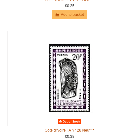
€0.25
Add to basket
Out-of-Stock
Cote d'ivoire TA N° 28 Neuf **
€0.38