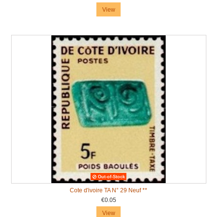
View
Out-of-Stock
Cote d'ivoire TA N° 29 Neuf **
€0.05
View