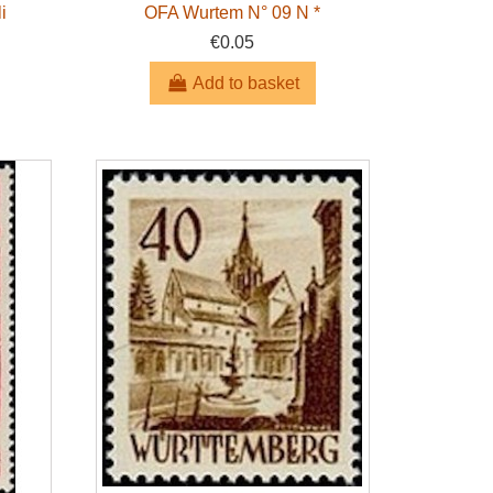
i
OFA Wurtem N° 09 N *
€0.05
Add to basket