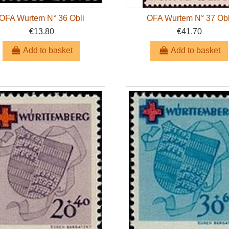
OFA Wurtem N° 36 Obli
OFA Wurtem N° 37 Obl
€13.80
€41.70
Add to basket
Add to basket