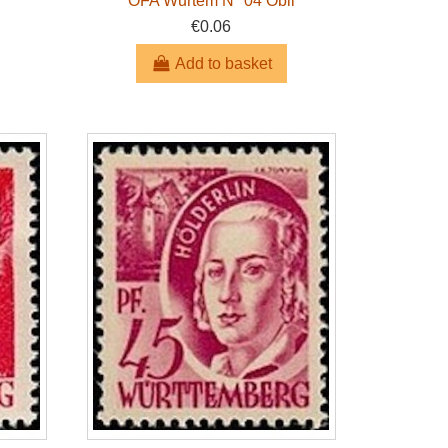
*
OFA Wurtem N° 04 Obli
€0.06
Add to basket