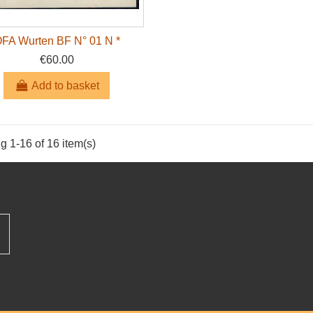
FA Wurten BF N° 01 N *
€60.00
Add to basket
 1-16 of 16 item(s)