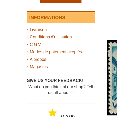
INFORMATIONS
Livraison
Conditions d'utilisation
C G V
Modes de paiement aceptés
A propos
Magasins
GIVE US YOUR FEEDBACK!
What do you think of our shop? Tell
us all about it!

(4,9 / 5)