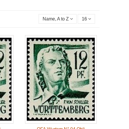
Name, A to Z
16