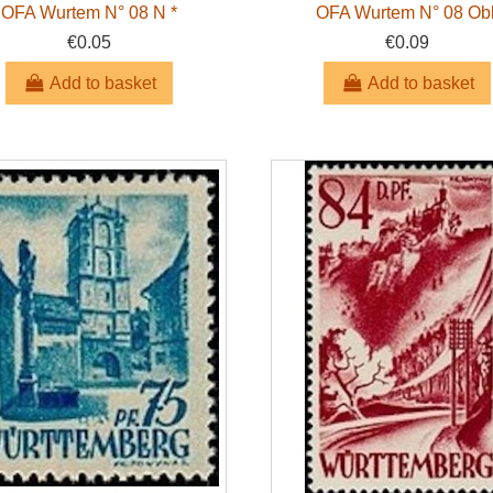
OFA Wurtem N° 08 N *
OFA Wurtem N° 08 Obl
€0.05
€0.09
Add to basket
Add to basket