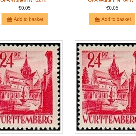
OFA Wurtem N° 02 N *
OFA Wurtem N° 04 N 
€0.05
€0.05
Add to basket
Add to basket