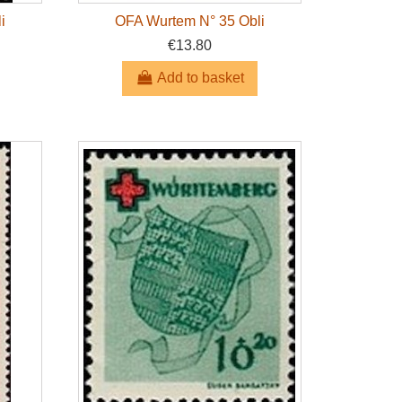
i
OFA Wurtem N° 35 Obli
€13.80
Add to basket