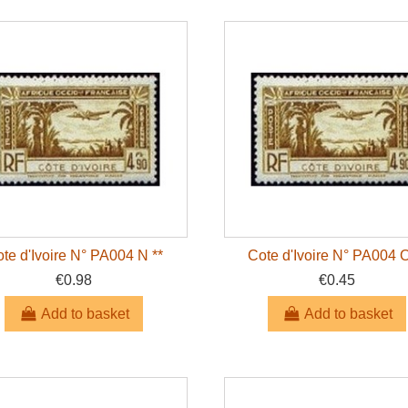
te d'Ivoire N° PA004 N **
Cote d'Ivoire N° PA004 O
€0.98
€0.45
Add to basket
Add to basket