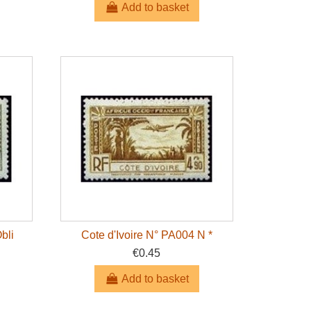
Add to basket
bli
Cote d'Ivoire N° PA004 N *
€0.45
Add to basket