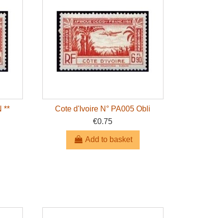
 **
Cote d'Ivoire N° PA005 Obli
€0.75
Add to basket