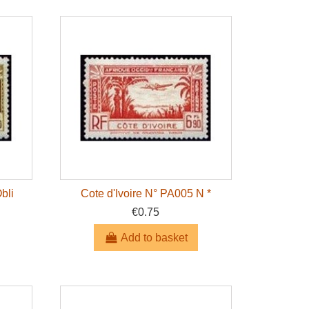
bli
Cote d'Ivoire N° PA005 N *
€0.75
Add to basket