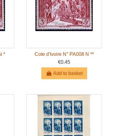
N *
Cote d'Ivoire N° PA008 N **
€0.45
Add to basket