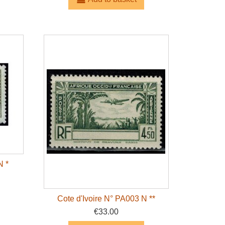
N *
Cote d'Ivoire N° PA003 N **
€33.00