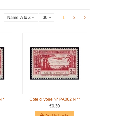
Name, A to Z
30
1
2
N *
Cote d'Ivoire N° PA002 N **
€0.30
Add to basket