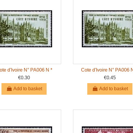
ote d'Ivoire N° PA006 N *
Cote d'Ivoire N° PA006 N
€0.30
€0.45
Add to basket
Add to basket