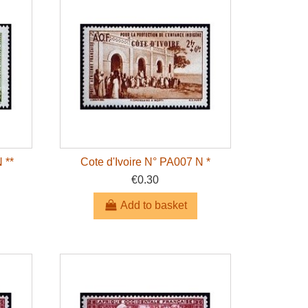
 **
Cote d'Ivoire N° PA007 N *
€0.30
Add to basket