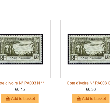
te d'Ivoire N° PA003 N **
Cote d'Ivoire N° PA003 O
€0.45
€0.30
Add to basket
Add to basket