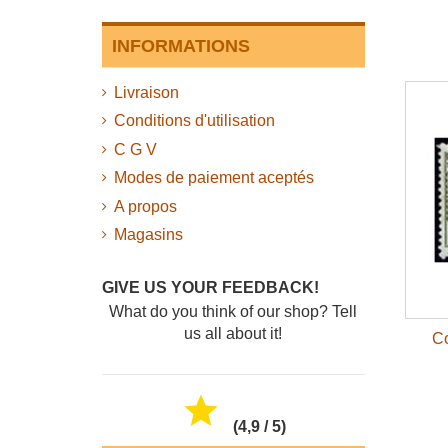
INFORMATIONS
Livraison
Conditions d'utilisation
C G V
Modes de paiement aceptés
A propos
Magasins
GIVE US YOUR FEEDBACK!
What do you think of our shop? Tell
us all about it!
Co

(4,9 / 5)