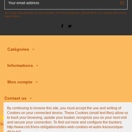
You may unsubscribe at any moment. For that purpose, please find our contact info in the
legal notice.
Catégories
Informations
Mon compte
Contact us
By continuing to browse this site, you must accept the use and writing of
Cookies on your connected device. These Cookies (small text files) allow us
to track your browsing, update your basket, recognize you on your next visit
(4,9/5)
and secure your connection. To find out more and configure the trackers:
See all shop reviews
http://www.cnil.fr/vos-obligations/sites-web-cookies-et-autre-traceurs/que-
dit-la-loi/