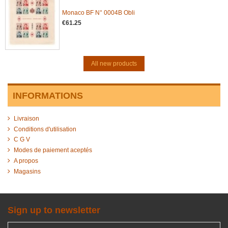
Monaco BF N° 0004B Obli
€61.25
All new products
INFORMATIONS
Livraison
Conditions d'utilisation
C G V
Modes de paiement aceptés
A propos
Magasins
Sign up to newsletter