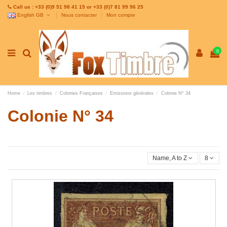
Call us : +33 (0)9 51 98 41 15 or +33 (0)7 81 99 96 25
English GB
Nous contacter
Mon compte
0
Home
Les timbres
Colonies Françaises
Emissions gènèrales
Colonie N° 34
Colonie N° 34
Name, A to Z
8