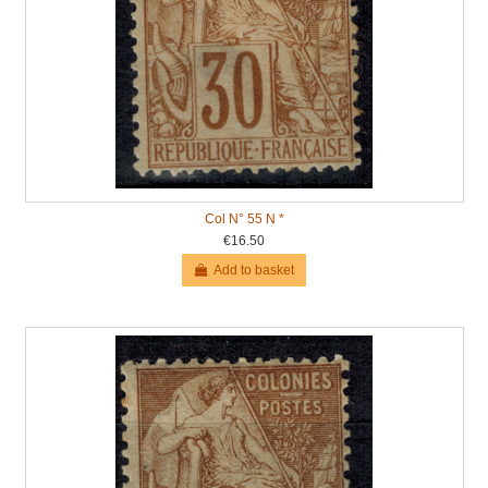
Col N° 55 N *
€16.50
Add to basket