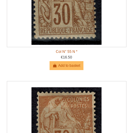
Col N° 55 N *
€16.50
Add to basket