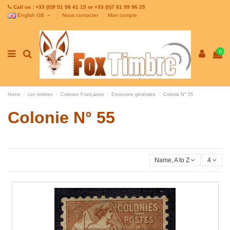
Call us : +33 (0)9 51 98 41 15 or +33 (0)7 81 99 96 25
English GB
Nous contacter
Mon compte
0
Home
Les timbres
Colonies Françaises
Emissions gènèrales
Colonie N° 55
Colonie N° 55
Name, A to Z
4