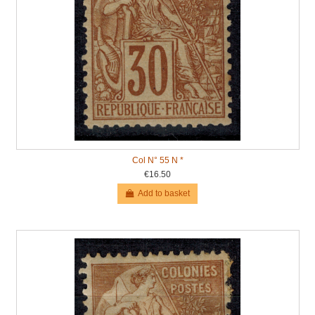
Col N° 55 N *
€16.50
Add to basket