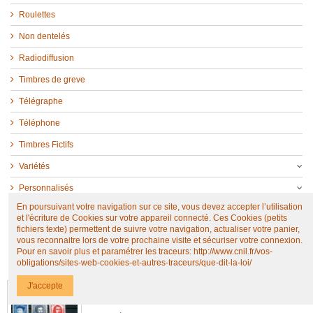
Roulettes
Non dentelés
Radiodiffusion
Timbres de greve
Télégraphe
Téléphone
Timbres Fictifs
Variétés
Personnalisés
En poursuivant votre navigation sur ce site, vous devez accepter l’utilisation
Trésors de la philatélie
et l'écriture de Cookies sur votre appareil connecté. Ces Cookies (petits
fichiers texte) permettent de suivre votre navigation, actualiser votre panier,
vous reconnaitre lors de votre prochaine visite et sécuriser votre connexion.
Pour en savoir plus et paramétrer les traceurs: http://www.cnil.fr/vos-
NOUVEAUX PRODUITS
obligations/sites-web-cookies-et-autres-traceurs/que-dit-la-loi/
J'accepte