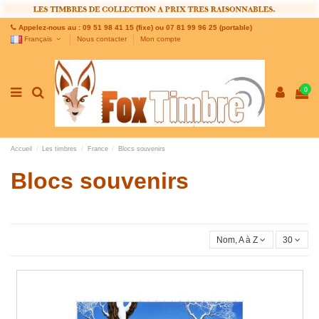
Appelez-nous au : 09 51 98 41 15 (fixe) ou 07 81 99 96 25 (portable)
Français
Nous contacter
Mon compte
0
Accueil
Les timbres
France
Blocs souvenirs
Blocs souvenirs
Nom, A à Z
30