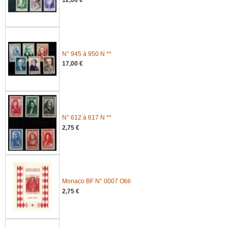
N° 945 à 950 N **
17,00 €
N° 612 à 617 N **
2,75 €
Monaco BF N° 0007 Obli
2,75 €