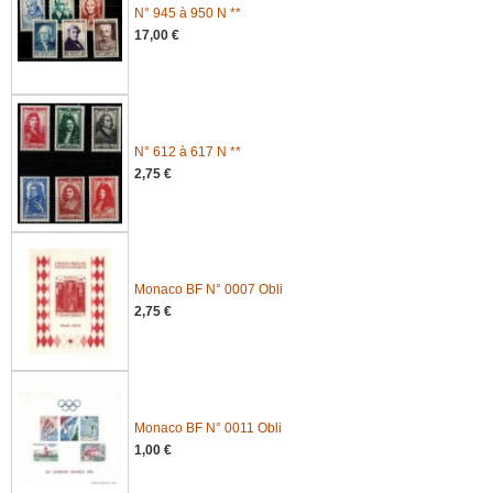
N° 945 à 950 N **
17,00 €
N° 612 à 617 N **
2,75 €
Monaco BF N° 0007 Obli
2,75 €
Monaco BF N° 0011 Obli
1,00 €