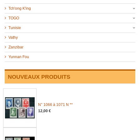
Tch'ong K'ing
TOGO
Tunisie
Vathy
Zanzibar
Yunnan Fou
NOUVEAUX PRODUITS
N° 1066 à 1071 N **
12,00 €