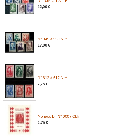
N° 1066 à 1071 N **
12,00 €
N° 945 à 950 N **
17,00 €
N° 612 à 617 N **
2,75 €
Monaco BF N° 0007 Obli
2,75 €