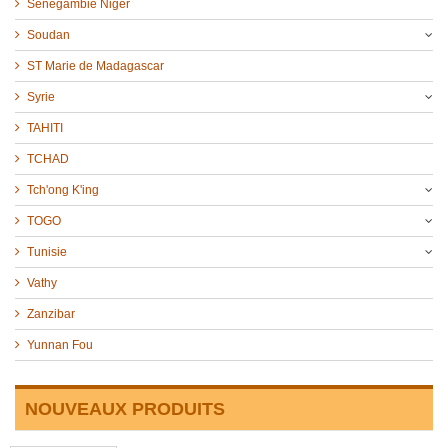
Sénégambie Niger
Soudan
ST Marie de Madagascar
Syrie
TAHITI
TCHAD
Tch'ong K'ing
TOGO
Tunisie
Vathy
Zanzibar
Yunnan Fou
NOUVEAUX PRODUITS