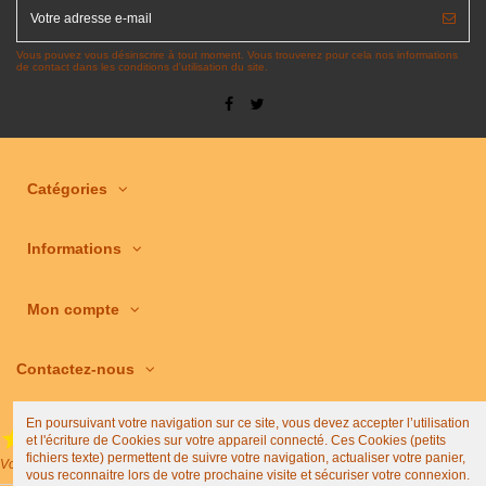
Vous pouvez vous désinscrire à tout moment. Vous trouverez pour cela nos informations
de contact dans les conditions d'utilisation du site.
Catégories
Informations
Mon compte
Contactez-nous
En poursuivant votre navigation sur ce site, vous devez accepter l’utilisation
et l'écriture de Cookies sur votre appareil connecté. Ces Cookies (petits
(4,9/5)
fichiers texte) permettent de suivre votre navigation, actualiser votre panier,
Voir tous les avis boutique
vous reconnaitre lors de votre prochaine visite et sécuriser votre connexion.