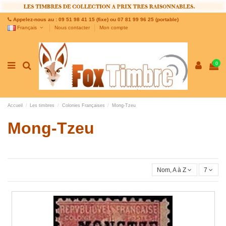
Appelez-nous au : 09 51 98 41 15 (fixe) ou 07 81 99 96 25 (portable)
Français
Nous contacter
Mon compte
0
Accueil
Les timbres
Colonies Françaises
Mong-Tzeu
Mong-Tzeu
Nom, A à Z
7