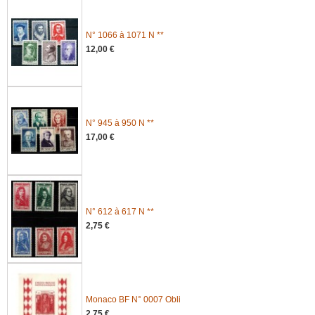
N° 1066 à 1071 N **
12,00 €
N° 945 à 950 N **
17,00 €
N° 612 à 617 N **
2,75 €
Monaco BF N° 0007 Obli
2,75 €