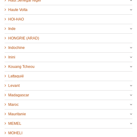
Haut Sénégal Niger
Haute Volta
HOI-HAO
Inde
HONGRIE (ARAD)
Indochine
Inini
Kouang Tcheou
Lattaquié
Levant
Madagascar
Maroc
Mauritanie
MEMEL
MOHELI