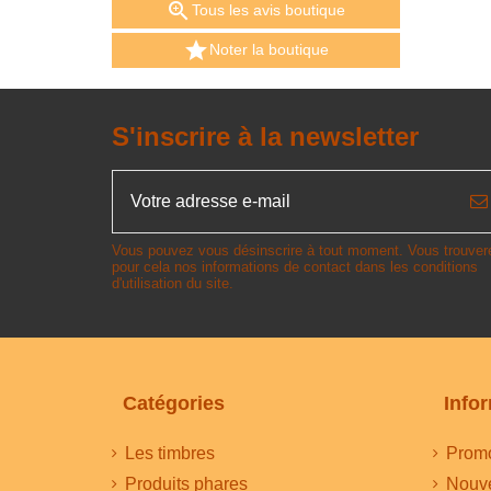

Tous les avis boutique

Noter la boutique
S'inscrire à la newsletter
Vous pouvez vous désinscrire à tout moment. Vous trouver
pour cela nos informations de contact dans les conditions
d'utilisation du site.
Catégories
Info
Les timbres
Promo
Produits phares
Nouve