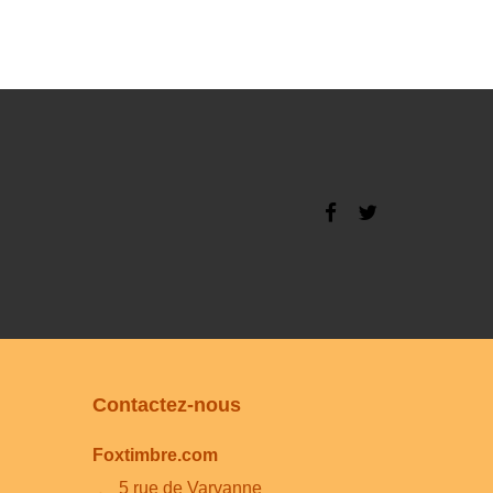
Contactez-nous
Foxtimbre.com
5 rue de Varvanne