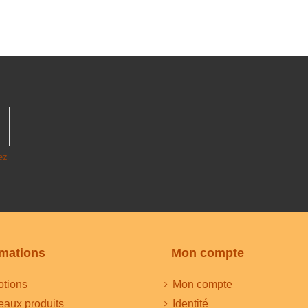
ez
rmations
Mon compte
tions
Mon compte
aux produits
Identité