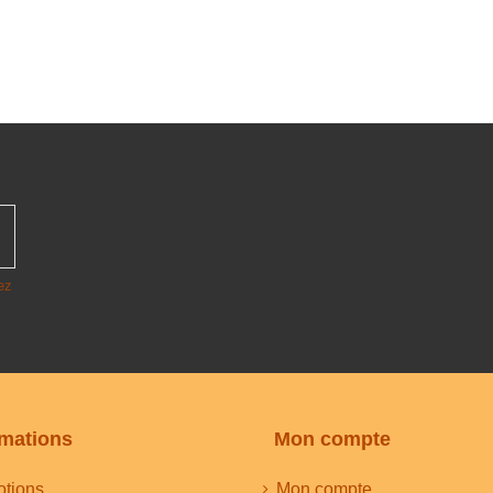
ez
rmations
Mon compte
tions
Mon compte