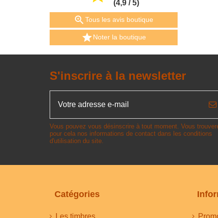
(4,9 / 5)

Tous les avis boutique

Noter la boutique
S'inscrire à la newsletter
Vous pouvez vous désinscrire à tout moment. Vous trouver
pour cela nos informations de contact dans les conditions
d'utilisation du site.
Catégories
Info
Les timbres
Promo