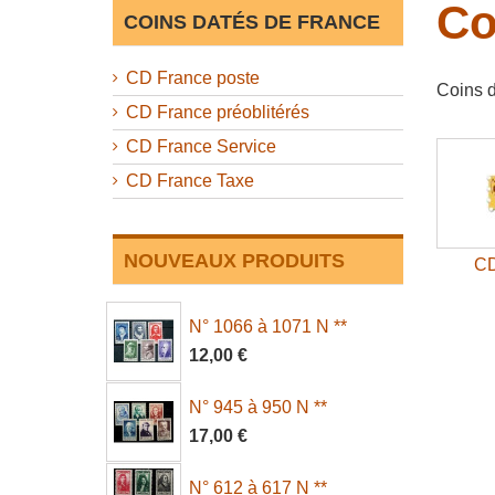
Co
COINS DATÉS DE FRANCE
CD France poste
Coins 
CD France préoblitérés
CD France Service
CD France Taxe
NOUVEAUX PRODUITS
CD
N° 1066 à 1071 N **
12,00 €
N° 945 à 950 N **
17,00 €
N° 612 à 617 N **