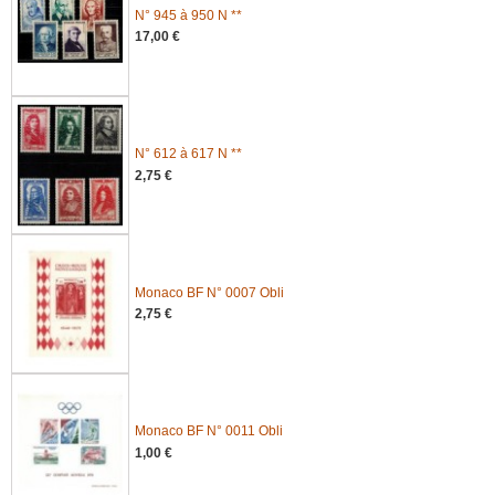
N° 945 à 950 N **
17,00 €
N° 612 à 617 N **
2,75 €
Monaco BF N° 0007 Obli
2,75 €
Monaco BF N° 0011 Obli
1,00 €