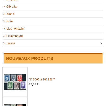
Gibraltar
Island
Israèl
Liechtenstein
Luxembourg
Suisse
NOUVEAUX PRODUITS
N° 1066 à 1071 N **
12,00 €