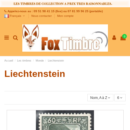
Appelez-nous au : 09 51 98 41 15 (fixe) ou 07 81 99 96 25 (portable)
Français
Nous contacter
Mon compte
0
Accueil
Les timbres
Monde
Liechtenstein
Liechtenstein
Nom, A à Z
6