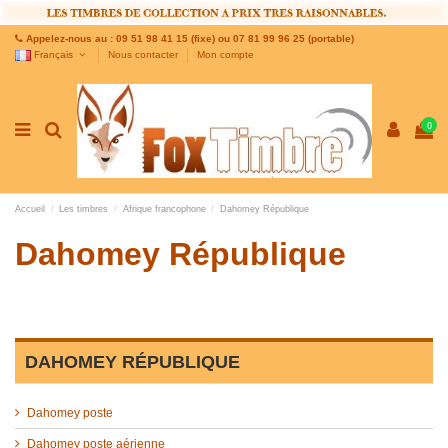
Appelez-nous au : 09 51 98 41 15 (fixe) ou 07 81 99 96 25 (portable)
Français
Nous contacter
Mon compte
0
Accueil
Les timbres
Afrique francophone
Dahomey République
Dahomey République
DAHOMEY RÉPUBLIQUE
Dahomey poste
Dahomey poste aérienne