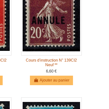
8CI2
Cours d'instruction N° 139CI2
Neuf **
6,60 €
Ajouter au panier