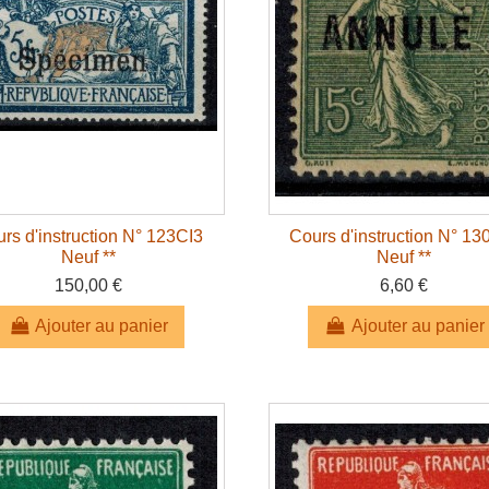
rs d'instruction N° 123CI3
Cours d'instruction N° 13
Neuf **
Neuf **
150,00 €
6,60 €
Ajouter au panier
Ajouter au panier