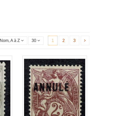
Nom, A à Z
30
1
2
3