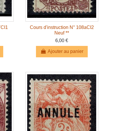
7CI1
Cours d'instruction N° 108aCI2
Neuf **
6,00 €
Ajouter au panier