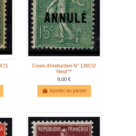
0CI1
Cours d'instruction N° 130CI2
Neuf **
9,00 €
Ajouter au panier