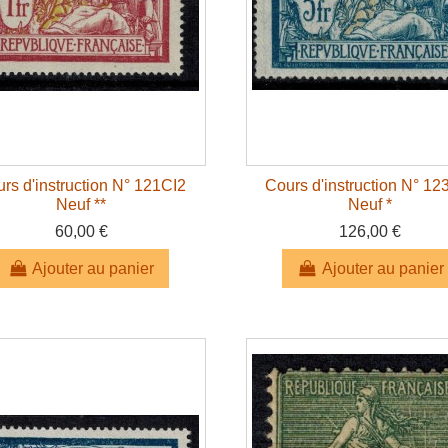
rs d'instruction N° 121CI2
Cours d'instruction N° 12
Neuf **
Neuf *
60,00 €
126,00 €
Ajouter au panier
Ajouter au panier