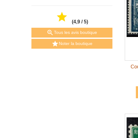

(4,9 / 5)

Tous les avis boutique

Noter la boutique
Cou