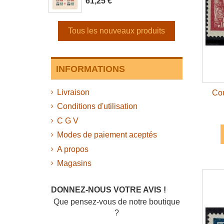
61,25 €
Tous les nouveaux produits
INFORMATIONS
Livraison
Cou
Conditions d'utilisation
C G V
Modes de paiement aceptés
A propos
Magasins
DONNEZ-NOUS VOTRE AVIS !
Que pensez-vous de notre boutique
?