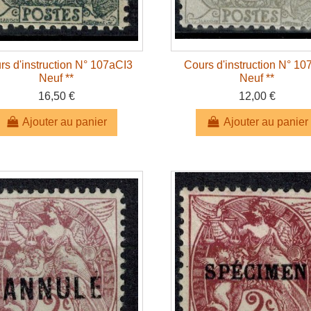
rs d'instruction N° 107aCI3
Cours d'instruction N° 10
Neuf **
Neuf **
16,50 €
12,00 €
Ajouter au panier
Ajouter au panier