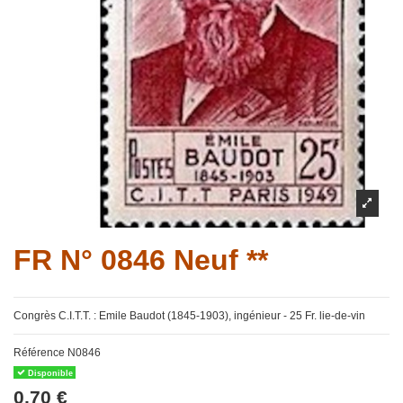
FR N° 0846 Neuf **
Congrès C.I.T.T. : Emile Baudot (1845-1903), ingénieur - 25 Fr. lie-de-vin
Référence
N0846
Disponible
0,70 €