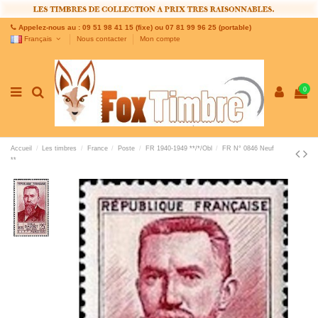
Appelez-nous au : 09 51 98 41 15 (fixe) ou 07 81 99 96 25 (portable)
Français
Nous contacter
Mon compte
0
Accueil
Les timbres
France
Poste
FR 1940-1949 **/*/Obl
FR N° 0846 Neuf
**