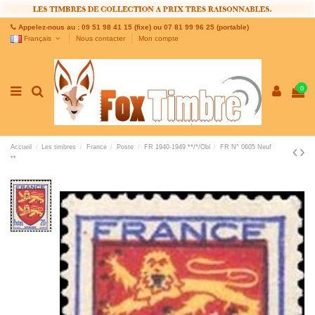
Appelez-nous au : 09 51 98 41 15 (fixe) ou 07 81 99 96 25 (portable)
Français
Nous contacter
Mon compte
0
Accueil
Les timbres
France
Poste
FR 1940-1949 **/*/Obl
FR N° 0605 Neuf
**