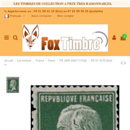
Appelez-nous au : 09 51 98 41 15 (fixe) ou 07 81 99 96 25 (portable)
Français
Nous contacter
Mon compte
0
Accueil
Les timbres
France
Poste
FR 1900-1929 **/*/Obl
FR N° 0170 Neuf
**