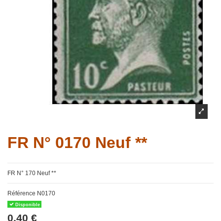
FR N° 0170 Neuf **
FR N° 170 Neuf **
Référence
N0170
Disponible
0,40 €