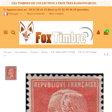
Appelez-nous au : 09 51 98 41 15 (fixe) ou 07 81 99 96 25 (portable)
Français
Nous contacter
Mon compte
0
Accueil
Les timbres
France
Poste
FR 1900-1929 **/*/Obl
FR N° 0173 Neuf
**