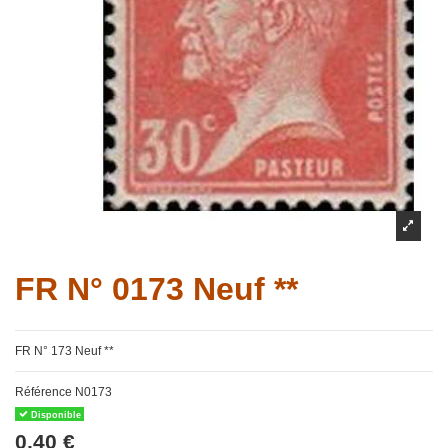
FR N° 0173 Neuf **
FR N° 173 Neuf **
Référence
N0173
Disponible
0,40 €