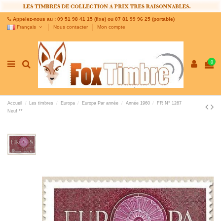
Appelez-nous au : 09 51 98 41 15 (fixe) ou 07 81 99 96 25 (portable)
Français
Nous contacter
Mon compte
0
Accueil
Les timbres
Europa
Europa Par année
Année 1960
FR N° 1267
Neuf **