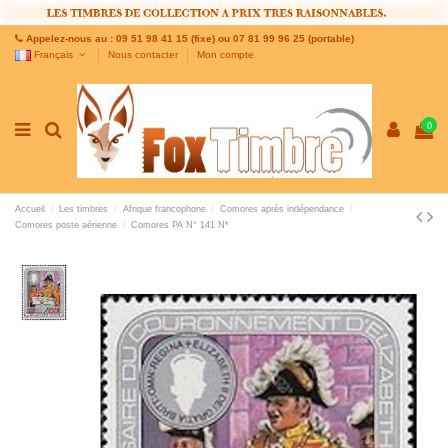
Appelez-nous au : 09 51 98 41 15 (fixe) ou 07 81 99 96 25 (portable)
Français
Nous contacter
Mon compte
0
Accueil
Les timbres
Afrique francophone
Comores après indépendance
Comores poste aérienne
Comores PA N° 141 N*