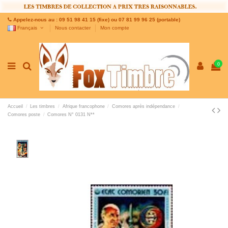
Appelez-nous au : 09 51 98 41 15 (fixe) ou 07 81 99 96 25 (portable)
Français
Nous contacter
Mon compte
0
Accueil
Les timbres
Afrique francophone
Comores après indépendance
Comores poste
Comores N° 0131 N**