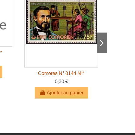
*
Comores N° 0144 N**
Como
0,30 €
Ajouter au panier
A