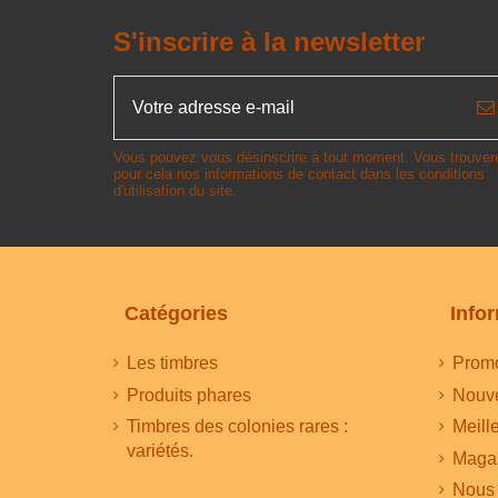
S'inscrire à la newsletter
Vous pouvez vous désinscrire à tout moment. Vous trouver
pour cela nos informations de contact dans les conditions
d'utilisation du site.
Catégories
Info
Les timbres
Promo
Produits phares
Nouve
Timbres des colonies rares :
Meill
variétés.
Maga
Nous 