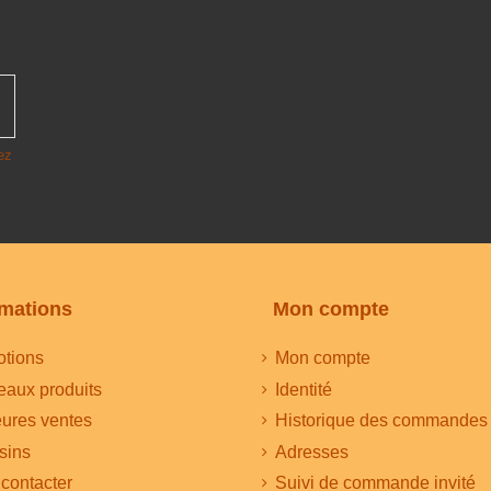
ez
rmations
Mon compte
tions
Mon compte
aux produits
Identité
eures ventes
Historique des commandes
sins
Adresses
contacter
Suivi de commande invité