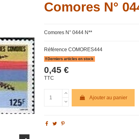
Comores N° 04
Comores N° 0444 N**
Référence
COMORES444
Derniers articles en stock
0,45 €
TTC
Ajouter au panier