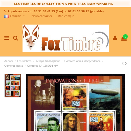
Appelez-nous au : 09 51 98 41 15 (fixe) ou 07 81 99 96 25 (portable)
Français
Nous contacter
Mon compte
0
Accueil
Les timbres
Afrique francophone
Comores après indépendance
Comores poste
Comores N° 1589/94 N**