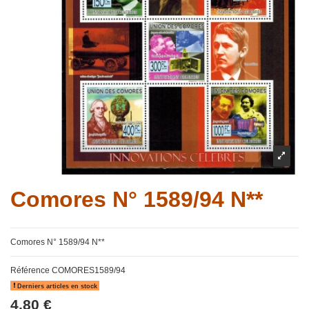
Comores N° 1589/94 N**
Comores N° 1589/94 N**
Référence
COMORES1589/94
Derniers articles en stock
4,80 €