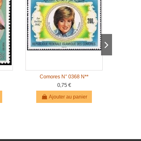
Comores N° 0368 N**
Como
0,75 €
Ajouter au panier
A