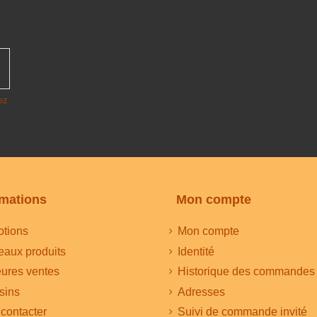
ez
rmations
Mon compte
tions
Mon compte
aux produits
Identité
eures ventes
Historique des commandes
sins
Adresses
contacter
Suivi de commande invité