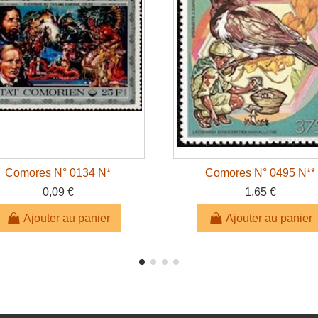
Comores N° 0134 N*
Comores N° 0495 N**
0,09 €
1,65 €
Ajouter au panier
Ajouter au panier