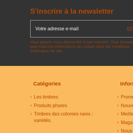
S'inscrire à la newsletter
Vous pouvez vous désinscrire à tout moment. Vous trouver
pour cela nos informations de contact dans les conditions
d'utilisation du site.
Catégories
Info
Les timbres
Promo
Produits phares
Nouve
Timbres des colonies rares :
Meill
variétés.
Maga
Nous 