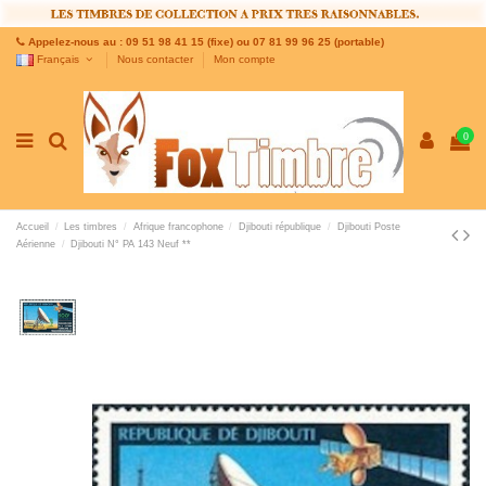
Appelez-nous au : 09 51 98 41 15 (fixe) ou 07 81 99 96 25 (portable)
Français
Nous contacter
Mon compte
0
Accueil
Les timbres
Afrique francophone
Djibouti république
Djibouti Poste
Aérienne
Djibouti N° PA 143 Neuf **