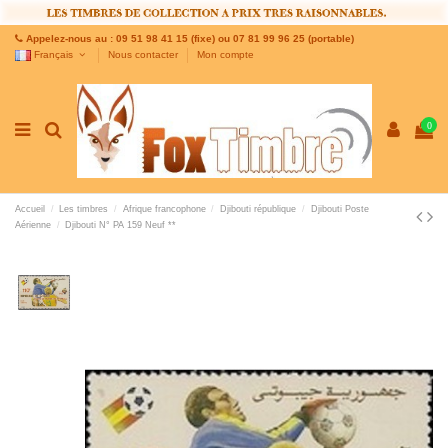
Appelez-nous au : 09 51 98 41 15 (fixe) ou 07 81 99 96 25 (portable)
Français
Nous contacter
Mon compte
0
Accueil
Les timbres
Afrique francophone
Djibouti république
Djibouti Poste
Aérienne
Djibouti N° PA 159 Neuf **