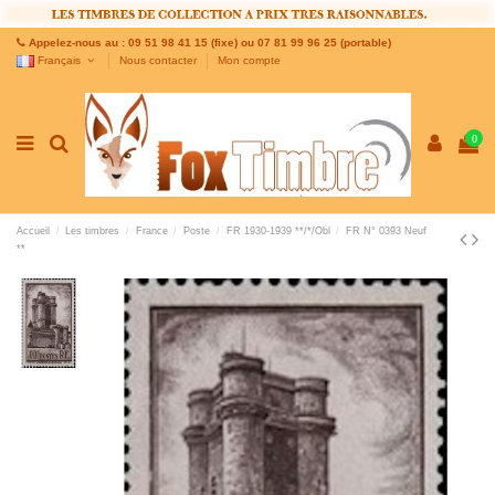
Appelez-nous au : 09 51 98 41 15 (fixe) ou 07 81 99 96 25 (portable)
Français
Nous contacter
Mon compte
0
Accueil
Les timbres
France
Poste
FR 1930-1939 **/*/Obl
FR N° 0393 Neuf
**