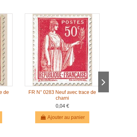
e de
FR N° 0283 Neuf avec trace de
charni
0,04 €
FR 
Ajouter au panier
A