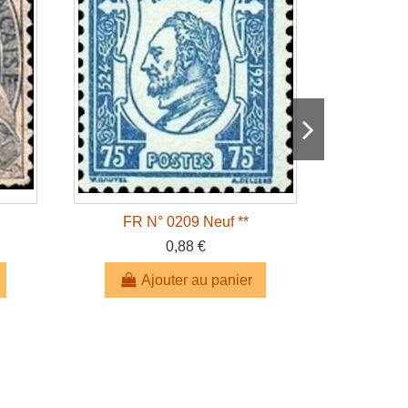
FR N° 0209 Neuf **
FR 
0,88 €
Ajouter au panier
A