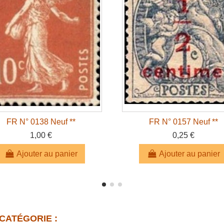
FR N° 0138 Neuf **
FR N° 0157 Neuf **
1,00 €
0,25 €
Ajouter au panier
Ajouter au panier
CATÉGORIE :