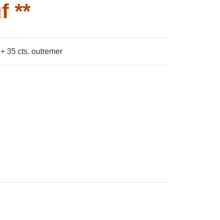
f **
+ 35 cts. outremer