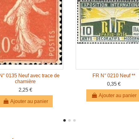
N° 0135 Neuf avec trace de
FR N° 0210 Neuf **
charnière
0,35 €
2,25 €
Ajouter au panier
Ajouter au panier