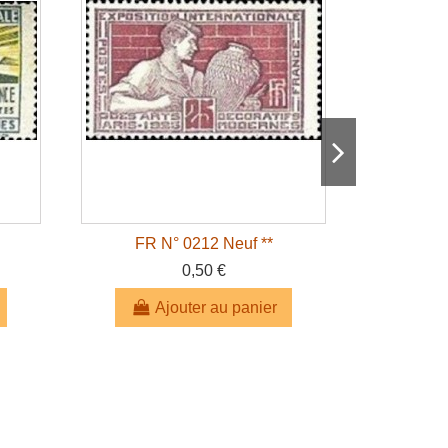
FR N° 0212 Neuf **
FR 
0,50 €
Ajouter au panier
A