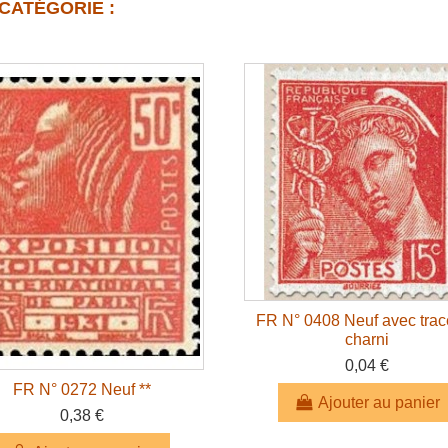
CATÉGORIE :
FR N° 0408 Neuf avec trac
charni
0,04 €
FR N° 0272 Neuf **
Ajouter au panier
0,38 €