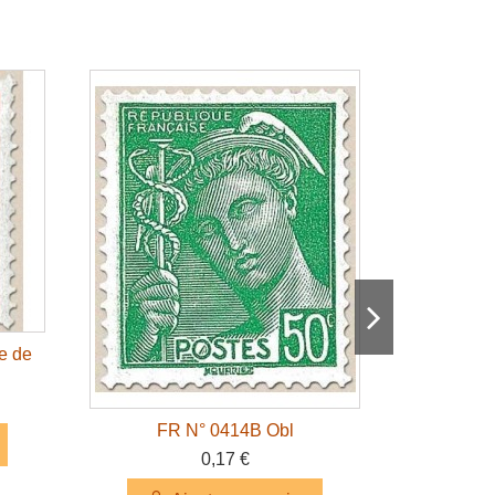
e de
FR N° 0414B Obl
FR
0,17 €