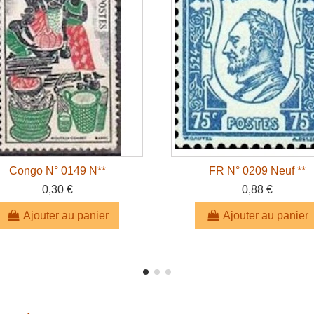
Congo N° 0149 N**
FR N° 0209 Neuf **
0,30 €
0,88 €
Ajouter au panier
Ajouter au panier