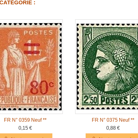
CATÉGORIE :
FR N° 0359 Neuf **
FR N° 0375 Neuf **
0,15 €
0,88 €