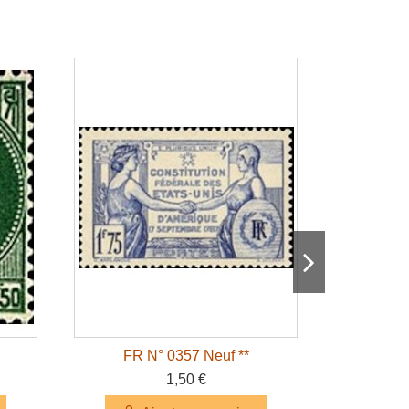
FR N° 042
FR N° 0357 Neuf **
A
1,50 €