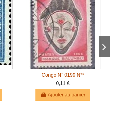
Congo N° 0199 N**
FR 
0,11 €
Ajouter au panier
A