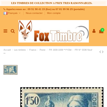
Appelez-nous au : 09 51 98 41 15 (fixe) ou 07 81 99 96 25 (portable)
Français
Nous contacter
Mon compte
0
Accueil
Les timbres
France
Poste
FR 1930-1939 **/*/Obl
FR N° 0336 Neuf
**