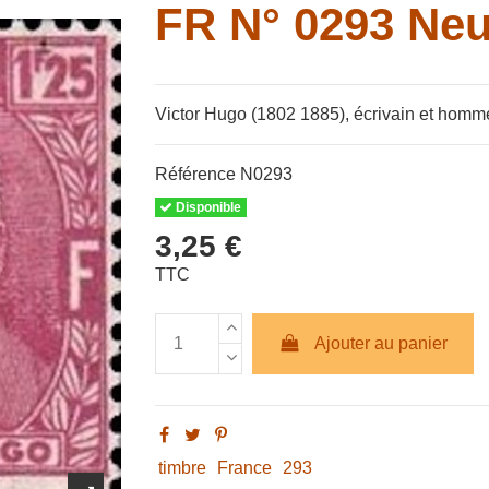
FR N° 0293 Neu
Victor Hugo (1802 1885), écrivain et homme d
Référence
N0293
Disponible
3,25 €
TTC
Ajouter au panier
timbre
France
293