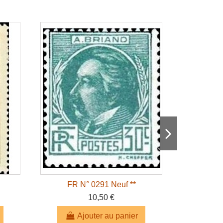
FR N° 0291 Neuf **
FR 
10,50 €
Ajouter au panier
A