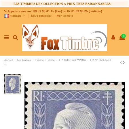
Appelez-nous au : 09 51 98 41 15 (fixe) ou 07 81 99 96 25 (portable)
Français
Nous contacter
Mon compte
0
Accueil
Les timbres
France
Poste
FR 1940-1949 **/*/Obl
FR N° 0686 Neuf
**