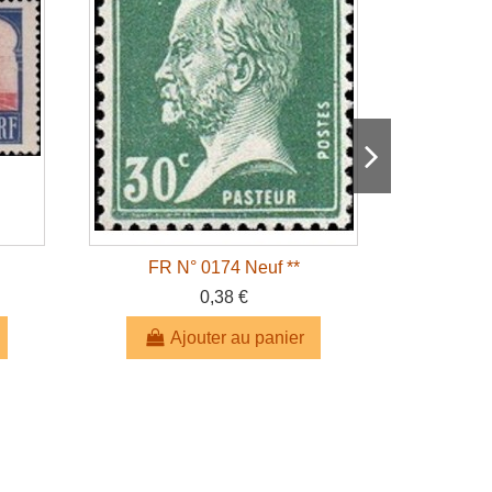
FR N° 0174 Neuf **
FR 
0,38 €
Ajouter au panier
A