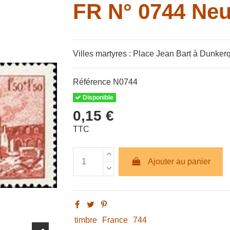
FR N° 0744 Neu
Villes martyres : Place Jean Bart à Dunker
Référence
N0744
Disponible
0,15 €
TTC
Ajouter au panier
timbre
France
744