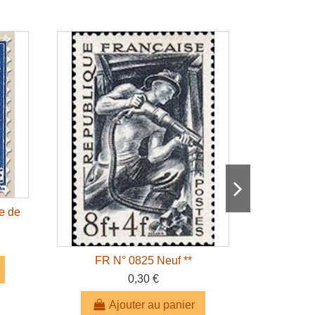
e de
FR N° 0825 Neuf **
FR 
0,30 €
Ajouter au panier
A