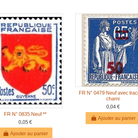
FR N° 0479 Neuf avec trac
charni
0,04 €
FR N° 0835 Neuf **
Ajouter au panier
0,05 €
Ajouter au panier