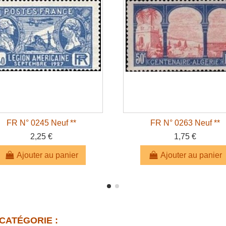
FR N° 0245 Neuf **
FR N° 0263 Neuf **
2,25 €
1,75 €
Ajouter au panier
Ajouter au panier
CATÉGORIE :