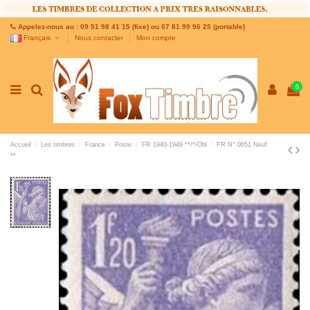
Appelez-nous au : 09 51 98 41 15 (fixe) ou 07 81 99 96 25 (portable)
Français
Nous contacter
Mon compte
0
Accueil
Les timbres
France
Poste
FR 1940-1949 **/*/Obl
FR N° 0651 Neuf
**