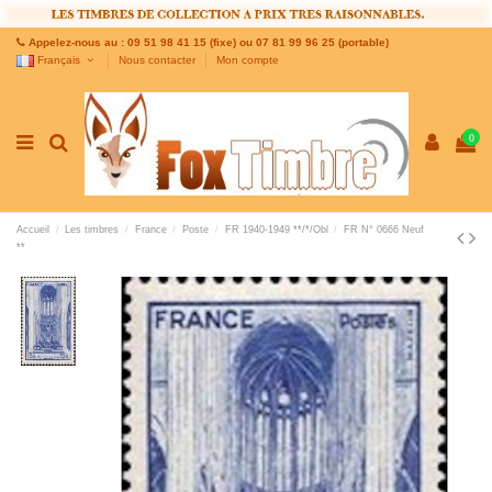
Appelez-nous au : 09 51 98 41 15 (fixe) ou 07 81 99 96 25 (portable)
Français
Nous contacter
Mon compte
0
Accueil
Les timbres
France
Poste
FR 1940-1949 **/*/Obl
FR N° 0666 Neuf
**