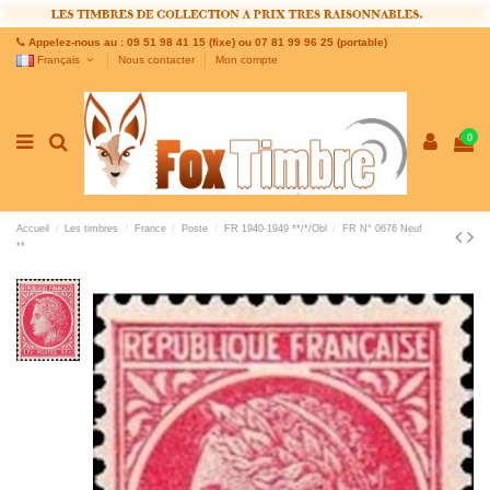
Appelez-nous au : 09 51 98 41 15 (fixe) ou 07 81 99 96 25 (portable)
Français
Nous contacter
Mon compte
0
Accueil
Les timbres
France
Poste
FR 1940-1949 **/*/Obl
FR N° 0676 Neuf
**