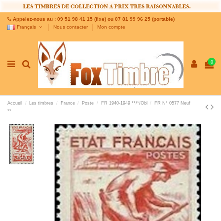
Appelez-nous au : 09 51 98 41 15 (fixe) ou 07 81 99 96 25 (portable)
Français
Nous contacter
Mon compte
0
Accueil
Les timbres
France
Poste
FR 1940-1949 **/*/Obl
FR N° 0577 Neuf
**